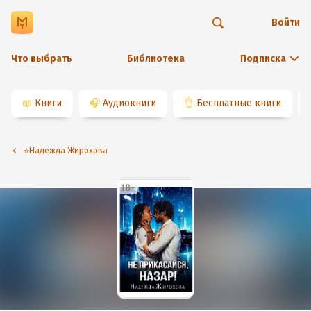
Войти
Что выбрать
Библиотека
Подписка
📖
Книги
🎧
Аудиокниги
👌
Бесплатные книги
⭐️Надежда Жирохова