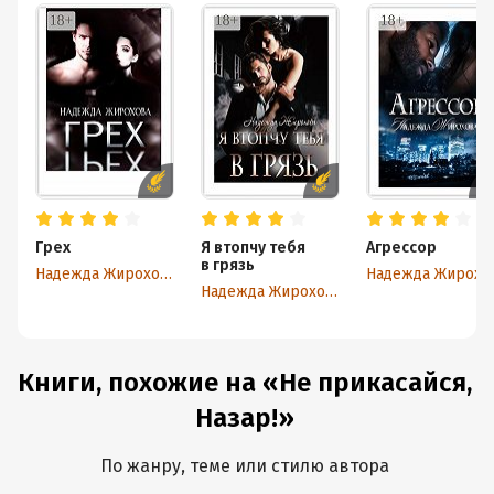
Грех
Я втопчу тебя
Агрессор
в грязь
Надежда Жирохова
Наде
Надежда Жирохова
Книги, похожие на «Не прикасайся,
Назар!»
По жанру, теме или стилю автора