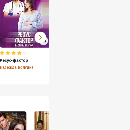
Резус-фактор
Один на один
Целит
Надежда Волгина
Надежда Волгина
Надежд