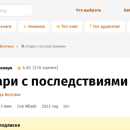
Что выбрать
Би
 книги
🔥
Новинки
❤️
Топ книг
🎙
Топ аудиокниг
 Волгина
📚«Пари с последствиями»
4.62
(
178 оценок
)
емиум
ари с последствиями
да Волгина
31 мин.
248 Мбайт
2021
год
16
+
подписке