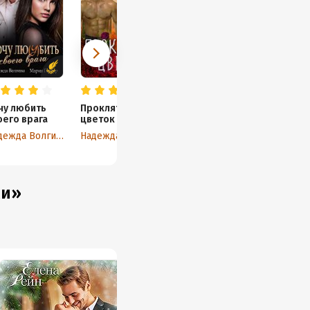
чу любить
Проклятый
оего врага
цветок
Надежда Волгина
Надежда Волгина
ми»