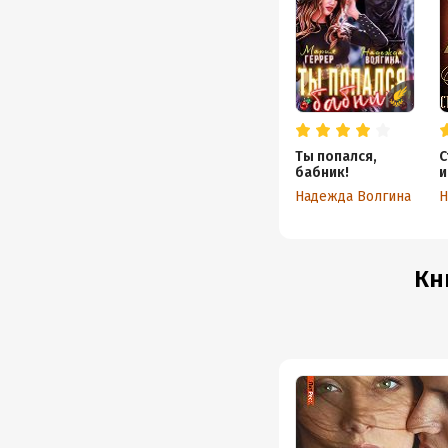
Ты попался,
С
бабник!
и
Надежда Волгина
Н
Кн