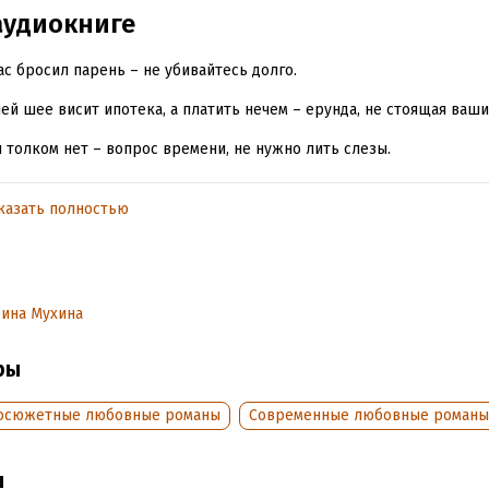
аудиокниге
ас бросил парень – не убивайтесь долго.
ей шее висит ипотека, а платить нечем – ерунда, не стоящая ваши
 толком нет – вопрос времени, не нужно лить слезы.
знается в сравнении – теперь я это точно знаю!
казать полностью
Громов – бизнесмен, делец и очень опасный человек. Темная лоша
го что только не говорят. Именно он сделал мне выгодное предло
и подбил на пари. Но могла ли я тогда знать, к каким последствиям
ет!
ина Мухина
обная информация
ры
аписания:
1 января 2020
осюжетные любовные романы
Современные любовные романы
дания:
2021
оступления:
13 января 2021
ы