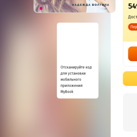
54
Дост
Пер
Отсканируйте код
для установки
мобильного
приложения
MyBook