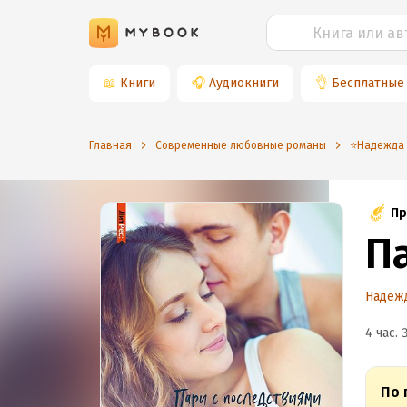
📖
Книги
🎧
Аудиокниги
👌
Бесплатные
Главная
Современные любовные романы
⭐️Надежда
Пр
П
Надеж
4 час. 
По 