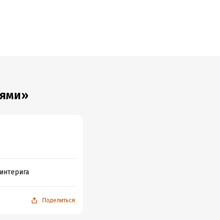
иями»
 интерига
Поделиться