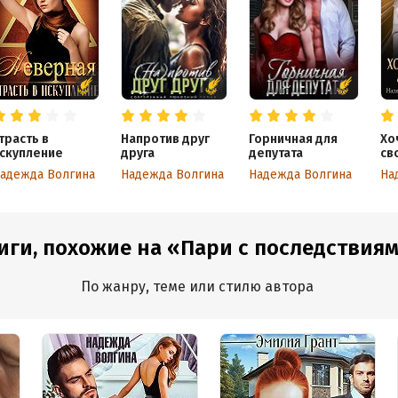
трасть в
Напротив друг
Горничная для
Хо
скупление
друга
депутата
св
адежда Волгина
Надежда Волгина
Надежда Волгина
иги, похожие на «Пари с последствия
По жанру, теме или стилю автора