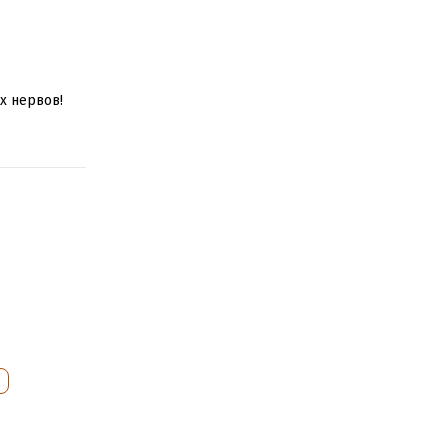
х нервов!
дка, про
жение. А
 все это