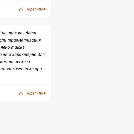
Поделиться
но, так как дети
 если травматизация
жнено также
о это характерно для
авматического
являть его даже при
Поделиться