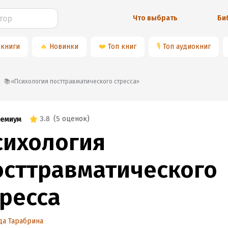
Что выбрать
Би
 книги
🔥
Новинки
❤️
Топ книг
🎙
Топ аудиокниг
📚«Психология посттравматического стресса»
3.8
(
5 оценок
)
емиум
сихология
осттравматического
тресса
да Тарабрина