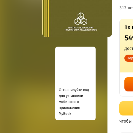
313 пе
По 
54
Дост
Пер
Отсканируйте код
для установки
мобильного
приложения
MyBook
Чтобы 