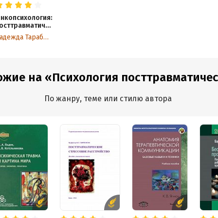
нкопсихология:
осттравматиче
кий стресс у
Надежда Тарабрина
ольных раком
олочной
елезы
ожие на «Психология посттравматическ
По жанру, теме или стилю автора