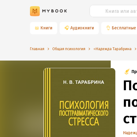
📖
Книги
🎧
Аудиокниги
👌
Бесплатные
Главная
Общая психология
⭐️Надежда Тарабрина
Пр
П
п
с
Надеж