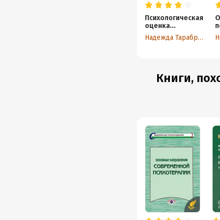
Психологическая
О
оценка
п
переживания
с
Надежда Тарабрина
террористическ
б
ой угрозы.
м
Руководство
ж
Книги, пох