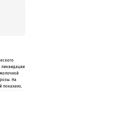
ческого
в ликвидации
 молочной
розы. На
й показано,
ых,
тавляют
 которых
ски
дено
редставляют