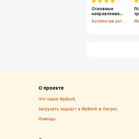
Основные
Пс
направления
тр
современной
ка
Коллектив авторов
Ма
психотерапии
Те
эм
пр
О проекте
Что такое MyBook
Загрузить подкаст в MyBook и Литрес
Помощь