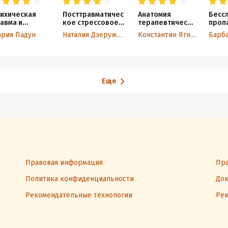
ихическая
Посттравматичес
Анатомия
Бесс
авма и
кое стрессовое
терапевтическо
проп
ртина мира.
расстройство.
й коммуникации.
Псих
рия Падун
Наталия Дзеружинская
Константин Ягнюк
ория,
Пособие для
Базовые навыки
ческа
пирия,
самоподготовки
и техники.
родс
актика
Учебное
проп
пособие
вест
Еще
Правовая информация
Пра
Политика конфиденциальности
Док
Рекомендательные технологии
Рек