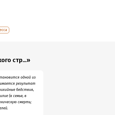
мокомплекс),
есса
го стр...»
тановится одной из
нимается результат
тихийные бедствия,
лие (в семье, в
иническую смерть;
елей.