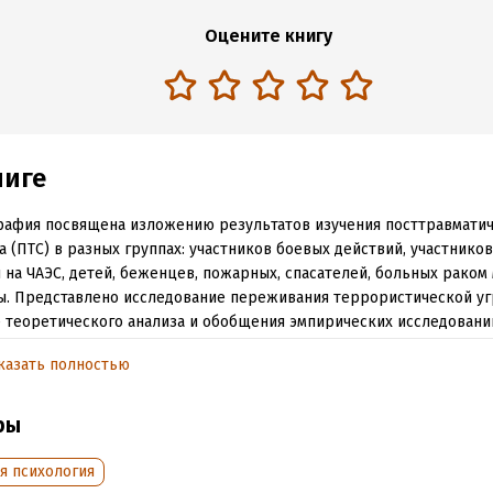
Оцените книгу
ниге
афия посвящена изложению результатов изучения посттравмати
а (ПТС) в разных группах: участников боевых действий, участнико
 на ЧАЭС, детей, беженцев, пожарных, спасателей, больных раком
. Представлено исследование переживания террористической уг
 теоретического анализа и обобщения эмпирических исследовани
ихологические последствия воздействия на человека экстремальн
казать полностью
равмирующих стрессоров высокого уровня интенсивности предс
уум разных форм и степеней психической дезадаптации, одной из
ся посттравматическое стрессовое расстройств (ПТСР). Эмпириче
ры
влено, что только высокий уровень посттравматического стресса
пондирует с клинической картиной ПТСР. Выдвинуто и подтверж
я психология
ложение о том, что на психологическом уровне симптомы ПТСР п