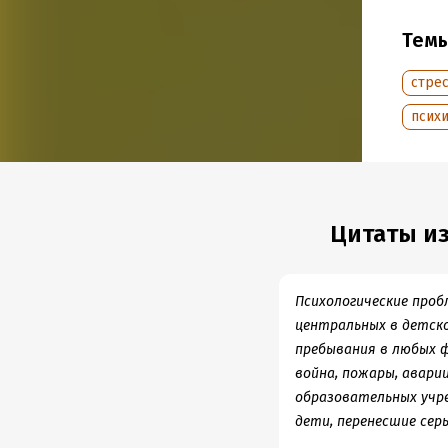
совоку
Тем
входящ
стре
В форм
псих
Подр
Дата н
Цитаты из
Объем
Год из
Дата п
Психологические про
центральных в детск
пребывания в любых 
война, пожары, аварии
образовательных учре
дети, перенесшие серь