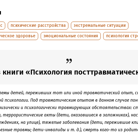
пность взаимосвязанных психологических характеристик (симпто
ы
их в семантическое поле понятия «посттравматический стресс».
сс
психические расстройства
экстремальные ситуации
ате a4.pdf сохранен издательский макет.
ическое здоровье
эмоциональные состояния
психология стр
обная информация
аписания:
1 января 2009
ISBN (EAN):
9785927001439
 книги «Психология посттравматическо
:
565143
Время на чтение:
8
ч.
дания:
2021
оступления:
9 января 2024
блемы детей, переживших тот или иной травматический опыт, с
ой психологии. Под травматическим опытом в данном случае по
физически и психологически травмирующих обстоятельствах: с
, террористические акты (дети, оказавшиеся в заложниках), наси
ждениях, на улице), тяжелые заболевания (дети, пережившие кл
езные травмы; дети-инвалиды и т. д.), смерть кого-то из родит