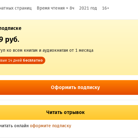
чатных страниц
Время чтения ≈
8
ч
2021
год
16
+
подписке
9 руб.
уп ко всем книгам и аудиокнигам от 1 месяца
вые 14 дней
бесплатно
Оформить подписку
Читать отрывок
читать онлайн
оформите подписку