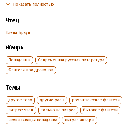
Показать полностью
Подробная информация
Чтец
Дата написания:
1 января 2025
Год издания:
2025
Елена Браун
Дата поступления:
10 февраля 2025
Жанры
Попаданцы
Современная русская литература
Фэнтези про драконов
Темы
другое тело
другие расы
романтическое фэнтези
литрес: чтец
только на литрес
бытовое фэнтези
неунывающая попаданка
литрес авторы