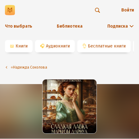
Войти
Что выбрать
Библиотека
Подписка
📖
Книги
🎧
Аудиокниги
👌
Бесплатные книги
⭐️Надежда Соколова