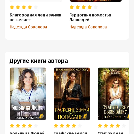
Благородная леди замуж
Герцогиня поместья
Ар
не желает
Лавилдей
На
Надежда Соколова
Надежда Соколова
Другие книги автора
Больница Людей
Графские земли
Старую деву