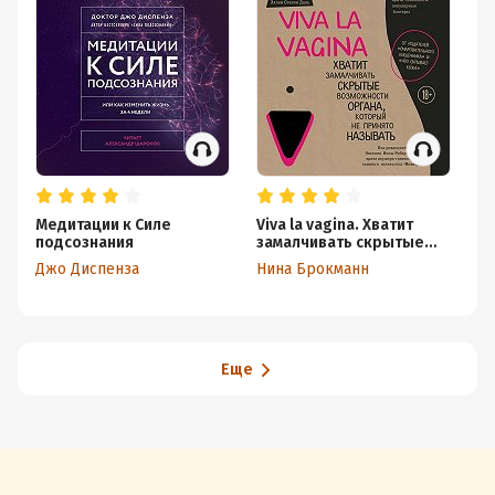
Медитации к Силе
Viva la vagina. Хватит
За
подсознания
замалчивать скрытые
Но
возможности органа,
сн
Джо Диспенза
Нина Брокманн
Мэ
который не принято
с
называть
Еще