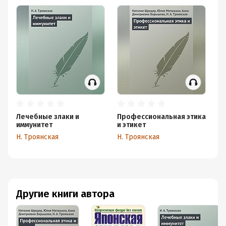
Лечебные злаки и
Профессиональная этика
Яп
иммунитет
и этикет
Н.
Н. Троянская
Н. Троянская
Другие книги автора