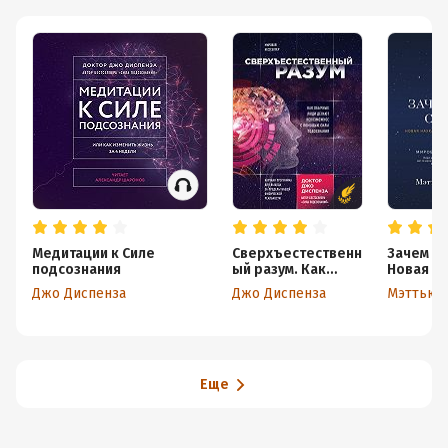
Медитации к Силе
Сверхъестественн
Зачем мы
подсознания
ый разум. Как
Новая на
обычные люди
сне и
Джо Диспенза
Джо Диспенза
Мэттью 
делают
сновиде
невозможное с
помощью силы
подсознания
Еще