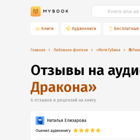
📖
Книги
🎧
Аудиокниги
👌
Бесплатные
Главная
Любовное фэнтези
⭐️Мотя Губина
📚Рыж
Отзывы на ауди
Дракона
»
6
отзывов и рецензий на книгу
Наталья Елизарова
Оценил аудиокнигу