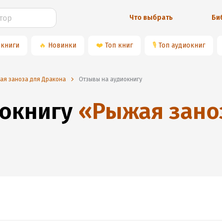
Что выбрать
Би
 книги
🔥
Новинки
❤️
Топ книг
🎙
Топ аудиокниг
ая заноза для Дракона
Отзывы на аудиокнигу
окнигу
«
Рыжая зано