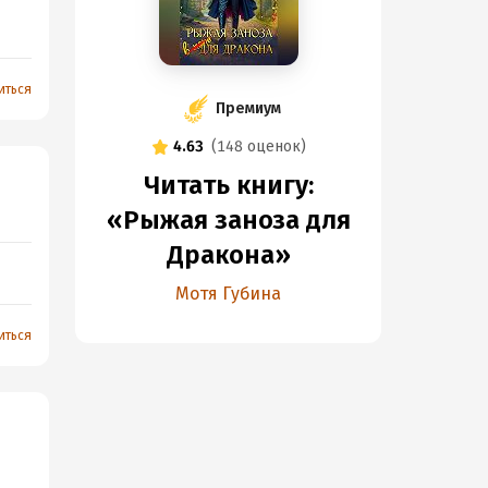
иться
Премиум
4.63
(
148 оценок
)
Читать книгу:
«Рыжая заноза для
Дракона»
Мотя Губина
иться