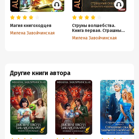
Магия книгоходцев
Струны волшебства.
Тр
Книга первая. Страшные
Милена Завойчинская
Ми
сказки закрытого
Милена Завойчинская
королевства
Другие книги автора