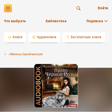
Войти
Что выбрать
Библиотека
Подписка
📖
Книги
🎧
Аудиокниги
👌
Бесплатные книги
⭐️Милена Завойчинская