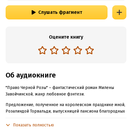
Слушать фрагмент
Оцените книгу
Об аудиокниге
"Право Черной Розы" – фантастический роман Милены
Завойчинской, жанр любовное фэнтези.
Предложение, полученное на королевском празднике мной,
Розалиндой Торвальди, выпускницей пансиона благородных
девиц, выглядело действительно странным – брачный
контракт с неизвестным лордом, за очень приличное
Показать полностью
вознаграждение, по всем законам и с церемонией… сроком