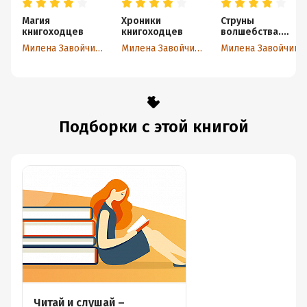
Магия
Хроники
Струны
книгоходцев
книгоходцев
волшебства.
Книга первая.
Милена Завойчинская
Милена Завойчинская
Милена Завойчинская
Страшные сказки
закрытого
королевства
Подборки с этой книгой
Читай и слушай –