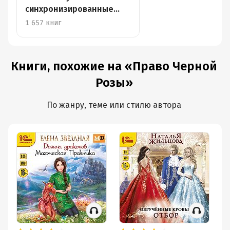
синхронизированные
книги
1 657 книг
Книги, похожие на «Право Черной
Розы»
По жанру, теме или стилю автора