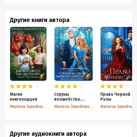
Другие книги автора
Магия
Струны
Право Черной
книгоходцев
волшебства.
Розы
Книга первая.
Милена Завойчинская
Милена Завойчинская
Милена З
Страшные сказки
закрытого
королевства
Другие аудиокниги автора