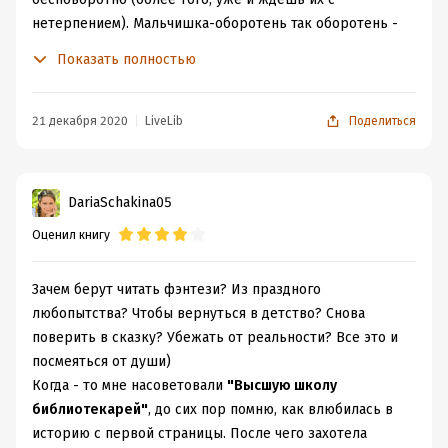
нетерпением). Мальчишка-оборотень так оборотень -
мол, что такого? Говорящий, умудренный жизнью и
Показать полностью
опытом кот-фамильяр - отчего бы и нет? Водяной -
добро пожаловать, будем знакомы) Будет и своя
спящая царевна (вы сказки-то не забыли?) Правда, не
21 декабря 2020
LiveLib
Поделиться
совсем царевна, ведь фэнтези у нас больше
романтического толка...
А ведь начиналось все вполне в реалистичных и
DariaSchakina05
жизнеподобных тонах: проблемы с работой и жильем,
Оценил книгу
объявление на сайте "отдам/приму даром" и кто бы
знал, как жизнь-то повернется? Вот и наша главная
героиня, 25-летняя Вика и не догадывалась вовсе, что
Зачем берут читать фэнтези? Из праздного
приключения бывают не только в книжках, как,
любопытства? Чтобы вернуться в детство? Снова
впрочем, и феи...
поверить в сказку? Убежать от реальности? Все это и
Жизнь закружила в волшебном водовороте
посмеяться от души)
невероятных (но лишь на первый взгляд) событий,
Когда - то мне насоветовали
"Высшую школу
только успевай отмахиваться: "умный дом" (чем-то
библиотекарей"
, до сих пор помню, как влюбилась в
напомнил мне еще одну добрую фэнтезийную историю
историю с первой страницы. После чего захотела