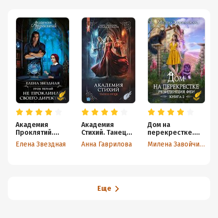
Академия
Академия
Дом на
Проклятий.
Стихий. Танец
перекрестке.
Урок первый:
Огня
Резиденция феи
Елена Звездная
Анна Гаврилова
Милена Завойчинская
Не проклинай
своего
директора
Еще