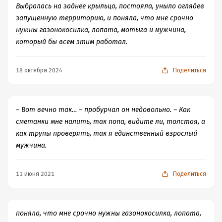
Насчёт юмора - все довольно спокойно, я нигде не
поможет ей уже в отношениях с хранителем источника.
Выбралась на заднее крыльцо, постояла, уныло оглядев
смеялась как мерзкая гиена,
но при этом не
Вот он вроде и мужчина и не плохой, но явно не для
запущенную территорию, и поняла, что мне срочно
испытывала дискомфорта, что мне чего-то не хватает.
нашей героини. Ему еще ломать и ломать свои
нужны газонокосилка, лопата, мотыга и мужчина,
Поэтому если кто-то выбирает книгу по данному
стереотипы и аристократические замашки для таких
который бы всем этим работал.
критерию - это не вариант.
отношений, а потому будем ждать нашего «суженного»,
Либо я толстокожий слон.
что приходит героине во снах))
18 октября 2024
Поделиться
После прочтения осталось приятное послевкусие и
На мой взгляд, книга стоит того чтоб ее читать, так что
ощущение волнительного ожидания перед следующей
советую))
книгой в цикле)
В общем пошла я
(*обтряхивается от обойного клея и
– Вот вечно так… – пробурчал он недовольно. – Как
цемента*)
...это... книгу следующую брать на чтение.
сметанки мне налить, так попа, видите ли, толстая, а
Интересно же, чем там дело кончится)
как трупы проверять, так я единственный взрослый
мужчина.
11 июня 2021
Поделиться
поняла, что мне срочно нужны газонокосилка, лопата,