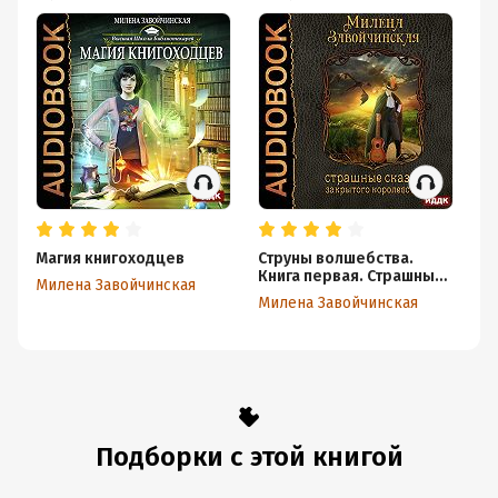
Магия книгоходцев
Струны волшебства.
Тр
Книга первая. Страшные
Милена Завойчинская
Ми
сказки закрытого
Милена Завойчинская
королевства
Подборки с этой книгой