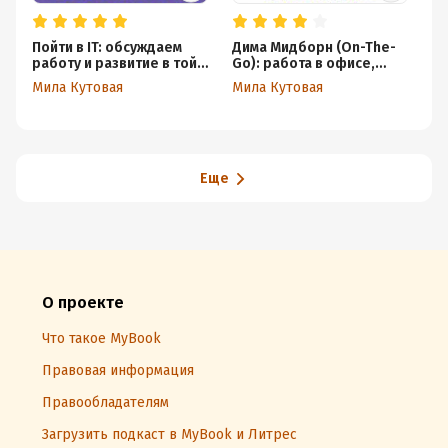
Пойти в IT: обсуждаем
Дима Мидборн (On-The-
Ев
работу и развитие в той
Go): работа в офисе,
Ян
самой золотой сфере с
Tesla Boy, сидячие
о
Мила Кутовая
Мила Кутовая
Фе
плюшками и кикером в
концерты и мемы про
пр
офисе.
басистов.
эт
Еще
О проекте
Что такое MyBook
Правовая информация
Правообладателям
Загрузить подкаст в MyBook и Литрес