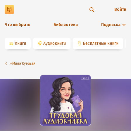
Войти
Что выбрать
Библиотека
Подписка
📖
Книги
🎧
Аудиокниги
👌
Бесплатные книги
⭐️Мила Кутовая