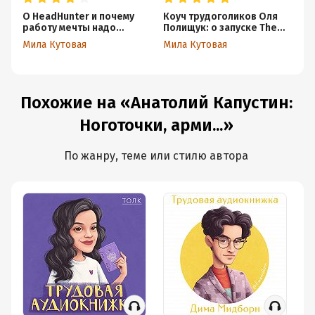
О HeadHunter и почему
Коуч трудоголиков Оля
Тв
работу мечты надо
Полищук: о запуске The
сл
искать не там
Village, выгорании и
си
Мила Кутовая
Мила Кутовая
Ми
поисках себя вне
пс
работы.
Е
Похожие на «Анатолий Капустин:
Ноготочки, арми...»
По жанру, теме или стилю автора