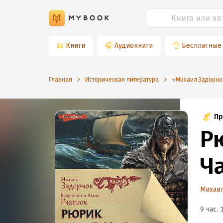
📖
Книги
🎧
Аудиокниги
👌
Бесплатные
Главная
Историческая литература
⭐️Михаил Задорно
Пр
Р
Ча
Михаи
9 час. 