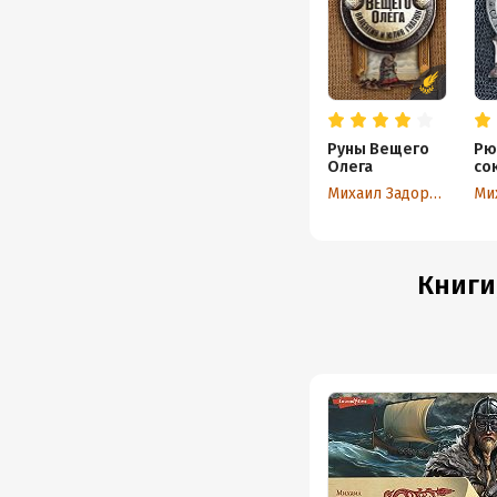
Руны Вещего
Рю
Олега
со
Михаил Задорнов
Книги