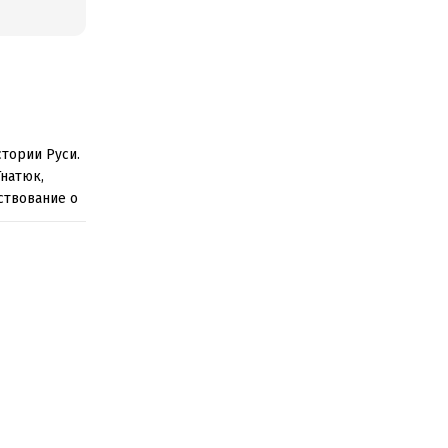
стории Руси.
натюк,
ствование о
лаве
а
–