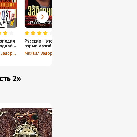
опедия
Русские – это
одной
взрыв мозга!
ти
Пьесы
Михаил Задорнов
Михаил Задорнов
сть 2»