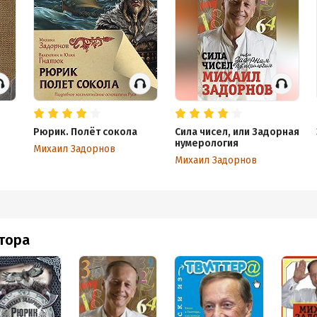
Рюрик. Полёт сокола
Сила чисел, или Задорная
нумерология
Михаил Задорнов
Михаил Задорнов
втора