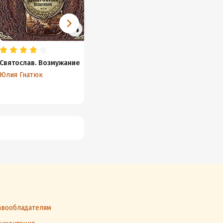
Святослав. Возмужание
Святослав. Болгария
Рюрик.
Юлия Гнатюк
Юлия Гнатюк
Михаил
вообладателям