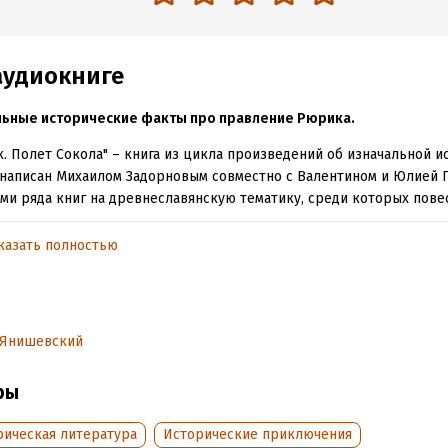
аудиокниге
льные исторические факты про правление Рюрика.
. Полет Сокола" – книга из цикла произведений об изначальной и
написан Михаилом Задорновым совместно с Валентином и Юлией Г
ми ряда книг на древнеславянскую тематику, среди которых пове
юрика Игоре и замечательная трилогия о его внуке князе Святос
ром.
казать полностью
книги «Рюрик. Полет Сокола»:
ое и увлекательное повествование.
 Янишевский
ть всем, кто неравнодушен к отечественной истории.
х, кто любит историю и эту эпоху.
ры
 роман – не сугубо документальное историческое исследование, 
рическая литература
Исторические приключения
ственное произведение о первом русском князе Рароге-Рюрике 