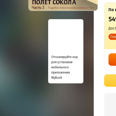
По 
54
Дост
Пер
Отсканируйте код
для установки
мобильного
приложения
MyBook