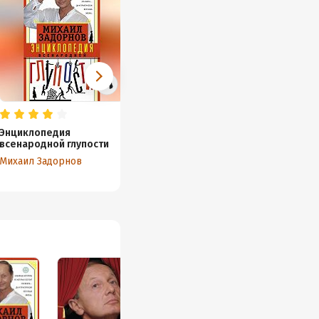
Энциклопедия
НеФормат с Михаилом
Больш
всенародной глупости
Задорновым
Михаил
Михаил Задорнов
Михаил Задорнов