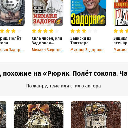
рик. Полёт
Сила чисел, или
Записки из
Энцикл
кола
Задорная
Твиттера
всенар
нумерология
глупос
Михаил Задорнов
Михаил Задорнов
Михаил Задорнов
, похожие на «Рюрик. Полёт сокола. Ча
По жанру, теме или стилю автора