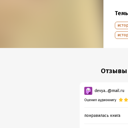
легенд
он был
Тем
столет
Рюрик
исто
© Задо
исто
© Офо
© & ℗ 
Отзывы 
Подр
Дата н
Год из
devya...@mail.ru
Дата п
Оценил аудиокнигу
понравилась книга