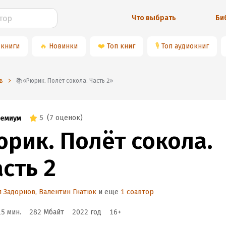
Что выбрать
Би
 книги
🔥
Новинки
❤️
Топ книг
🎙
Топ аудиокниг
в
📚«Рюрик. Полёт сокола. Часть 2»
5
(
7 оценок
)
емиум
юрик. Полёт сокола.
сть 2
л Задорнов
,
Валентин Гнатюк
и еще
1 соавтор
15 мин.
282 Мбайт
2022
год
16
+