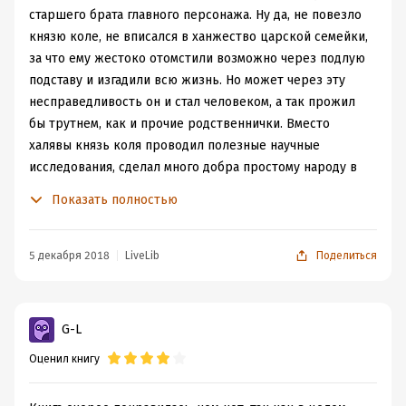
старшего брата главного персонажа. Ну да, не повезло
князю коле, не вписался в ханжество царской семейки,
за что ему жестоко отомстили возможно через подлую
подставу и изгадили всю жизнь. Но может через эту
несправедливость он и стал человеком, а так прожил
бы трутнем, как и прочие родственнички. Вместо
халявы князь коля проводил полезные научные
исследования, сделал много добра простому народу в
средней азии и успевал осчастливливать дам, хоть ему
Показать полностью
и давали по рукам и прочим органам царек с
жандармерией. Но книга-то все равно о его младшем
брате, ставшем наследником фамилии после того, как
5 декабря 2018
LiveLib
Поделиться
старшего сослали в царский гулаг!
А этот младший был по части искусства и как-то не
ходок по дамам. Вообще, тогда очень чревато было
G-L
отсылать мальчика на флот. У шведов тоже был принц-
Оценил книгу
моряк с интересными пристрастиями, через что
претерпела одна наша великая княжна вплоть до