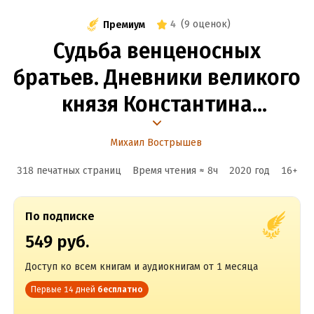
4
(
9 оценок
)
Премиум
Судьба венценосных
братьев. Дневники великого
князя Константина
Константиновича
Михаил Вострышев
318 печатных страниц
Время чтения ≈
8
ч
2020
год
16
+
По подписке
549 руб.
Доступ ко всем книгам и аудиокнигам от 1 месяца
Первые 14 дней
бесплатно