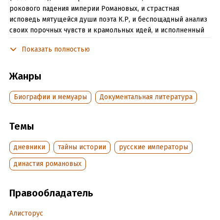
рокового падения империи Романовых, и страстная
исповедь мятущейся души поэта К.Р, и беспощадный анализ
своих порочных чувств и крамольных идей, и исполненный
боли рассказ о злосчастиях старшего брата, оказавшегося
Показать полностью
по воле царственного дядюшки сначала в застенке, а затем
в пожизненном изгнании под наблюдением врачей-
психиатров. Россия не забыла братьев: романсы на стихи
Жанры
К.Р. распевали повсеместно, сюжет его пьесы «Царь
Иудейский» М. Булгаков использовал при написании
Биографии и мемуары
Документальная литература
«Мастера и Маргариты», а превратившему Голодную степь в
цветущий оазис «сумасшедшему» Николаю Константиновичу
Темы
благодарные земляки в 1918 году (уже при большевиках!)
устроили пышные похороны…
дневники
тайны истории
русские императоры
династия романовых
Подробная информация
Дата написания:
1 января 2016
Правообладатель
Объем:
574085
Год издания:
2020
Алисторус