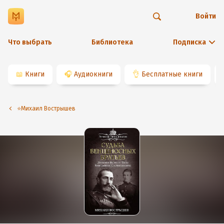
Войти
Что выбрать
Библиотека
Подписка
📖
Книги
🎧
Аудиокниги
👌
Бесплатные книги
⭐️Михаил Вострышев