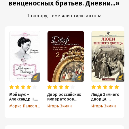
венценосных братьев. Дневни...»
По жанру, теме или стилю автора
Мой муж –
Двор российских
Люди Зимнего
Александр II.
императоров.
дворца.
Жизнь в тени
Энциклопедия
Монаршие
Морис Палеолог
Игорь Зимин
Игорь Зимин
императора
жизни и быта. В 2
особы, их
(сборник)
т. Том 2
фавориты и
слуги