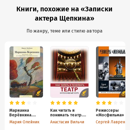
Книги, похожие на «Записки
актера Щепкина»
По жанру, теме или стилю автора
Марианна
Как читать и
Режиссеры
Верёвкина.
понимать театр.
«Мосфильма»
Эволюция стиля
Интенсивный курс
Мария Олейник
Анастасия Вильчи
Сергей Лаврентьев
от символизма к
экспрессионизм