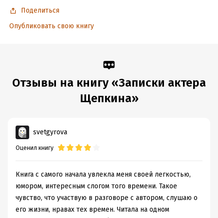
Дата поступления:
Поделиться
11 октября 2022
ISBN (EAN):
9785386143619
Опубликовать свою книгу
Время на чтение:
3
ч.
Отзывы на книгу «Записки актера
Щепкина»
svetgyrova
Оценил книгу
Книга с самого начала увлекла меня своей легкостью,
юмором, интересным слогом того времени. Такое
чувство, что участвую в разговоре с автором, слушаю о
его жизни, нравах тех времен. Читала на одном