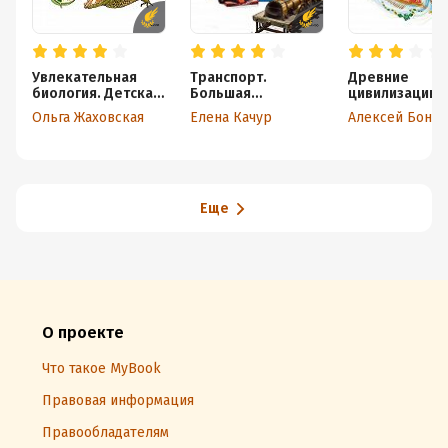
Увлекательная
Транспорт.
Древние
биология. Детская
Большая
цивилизации.
энциклопедия
энциклопедия
Детская
Ольга Жаховская
Елена Качур
Алексей Бонд
Чевостика
энциклопедия
Еще
О проекте
Что такое MyBook
Правовая информация
Правообладателям