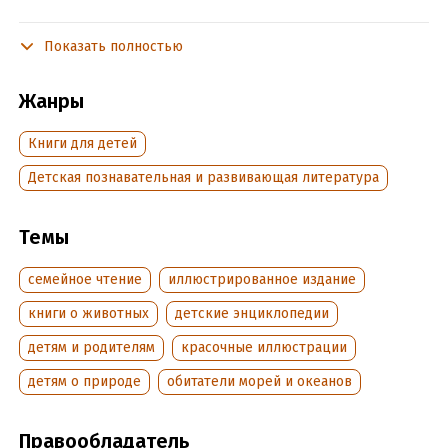
В новой энциклопедии Чевостик и дядя Кузя найдут ответы
на эти и многие другие вопросы и отправятся
Показать полностью
в путешествие по морям и океанам Земли. Они побывают
во всех климатических зонах и увидят всё разнообразие
Жанры
морского мира. Удивительные животные, растения, которые
трудно себе представить, таинственные обитатели
Книги для детей
океанических глубин, морские гиганты, которые кажутся
ожившими персонажами легенд, ждут наших героев.
Детская познавательная и развивающая литература
Вместе с героями читатели узнают множество фактов,
которые трудно себе представить, убедятся в том, что
Темы
учёные нашли ещё не все ответы на вопросы и океан ещё
долго можно изучать, и совершат много интереснейших
семейное чтение
иллюстрированное издание
открытий.
книги о животных
детские энциклопедии
Кто такой Чевостик?
детям и родителям
красочные иллюстрации
Чевостик – симпатичный герой из известного аудиопроекта.
детям о природе
обитатели морей и океанов
Сегодня ребята знают его по энциклопедиям. В серии
продолжают выходить книги, которые объясняют ребенку
устройство мира.
Правообладатель