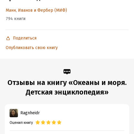
Дети гораздо лучше воспринимают информацию, когда
Манн, Иванов и Фербер (МИФ)
о мире им рассказывает какой-нибудь сказочный персонаж.
794 книги
Именно поэтому девчонки и мальчишки так любят подобные
энциклопедии.
Чевостик вместе с дядей Кузей совершает удивительные
Поделиться
путешествия в мир наук: физики, химии, астрономии,
Опубликовать свою книгу
анатомии, геологии и других. Он рассказывает детям
о великих географических открытиях, покорении космоса
и волшебных химических превращениях.
Для кого эта книга
Отзывы на книгу «Океаны и моря.
Для любознательных детей от 6 лет.
Детская энциклопедия»
Для всех-всех фанатов Чевостика.
Для дошкольников и младших школьников.
Ragnheidr
Для всех, кто любит море.
Оценил книгу