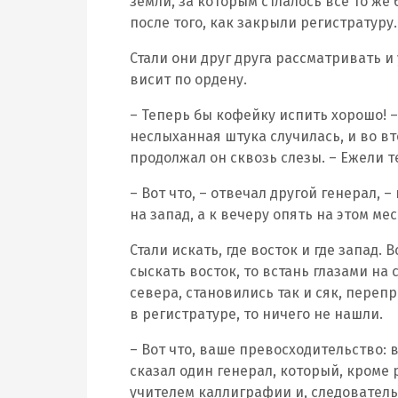
земли, за которым стлалось все то же
после того, как закрыли регистратуру.
Стали они друг друга рассматривать и 
висит по ордену.
– Теперь бы кофейку испить хорошо! –
неслыханная штука случилась, и во вто
продолжал он сквозь слезы. – Ежели т
– Вот что, – отвечал другой генерал, 
на запад, а к вечеру опять на этом ме
Стали искать, где восток и где запад
сыскать восток, то встань глазами на
севера, становились так и сяк, переп
в регистратуре, то ничего не нашли.
– Вот что, ваше превосходительство: в
сказал один генерал, который, кроме
учителем каллиграфии и, следователь