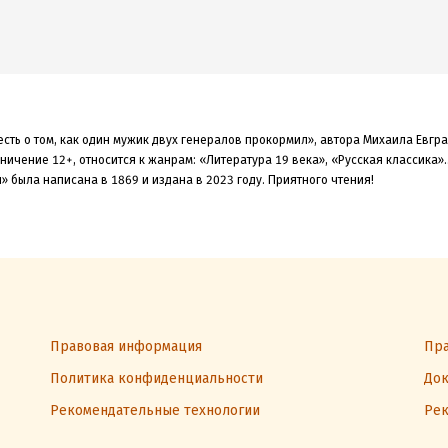
есть о том, как один мужик двух генералов прокормил», автора Михаила Евг
ничение 12+,
относится к жанрам: «Литература 19 века», «Русская классика»
.
л» была
написана в 1869 и издана в 2023
году. Приятного чтения!
Правовая информация
Пра
Политика конфиденциальности
Док
Рекомендательные технологии
Рек