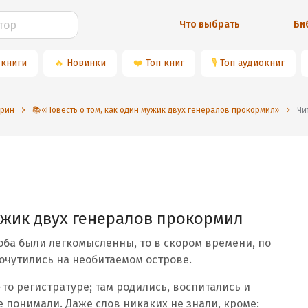
Что выбрать
Би
 книги
🔥
Новинки
❤️
Топ книг
🎙
Топ аудиокниг
дрин
📚«Повесть о том, как один мужик двух генералов прокормил»
Ч
мужик двух генералов прокормил
 оба были легкомысленны, то в скором времени, по
очутились на необитаемом острове.
то регистратуре; там родились, воспитались и
е понимали. Даже слов никаких не знали, кроме: