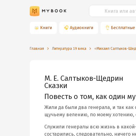
📖
Книги
🎧
Аудиокниги
👌
Бесплатные
Главная
Литература 19 века
⭐️Михаил Салтыков-Ще
М. Е. Салтыков-Щедрин
Сказки
Повесть о том, как один 
Жили да были два генерала, и так как
щучьему велению, по моему хотению, 
Служили генералы всю жизнь в какой-
состарились, следовательно, ничего н