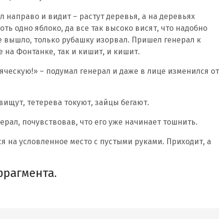
л направо и видит – растут деревья, а на деревьях
оть одно яблоко, да все так высоко висят, что надобно
е вышло, только рубашку изорвал. Пришел генерал к
е на Фонтанке, так и кишит, и кишит.
яческую!» – подумал генерал и даже в лице изменился от
свищут, тетерева токуют, зайцы бегают.
енерал, почувствовав, что его уже начинает тошнить.
я на условленное место с пустыми руками. Приходит, а
фрагмента.