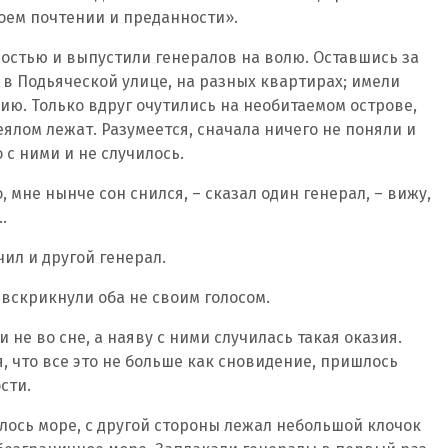
ем почтении и преданности».
остью и выпустили генералов на волю. Оставшись за
 в Подьяческой улице, на разных квартирах; имели
ию. Только вдруг очутились на необитаемом острове,
еялом лежат. Разумеется, сначала ничего не поняли и
 с ними и не случилось.
 мне нынче сон снился, – сказал один генерал, – вижу,
…
чил и другой генерал.
 – вскрикнули оба не своим голосом.
и не во сне, а наяву с ними случилась такая оказия.
я, что все это не больше как сновидение, пришлось
сти.
лось море, с другой стороны лежал небольшой клочок