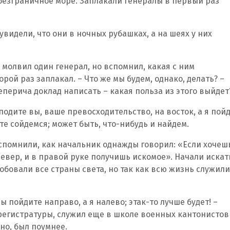
 безграничное море. Заплакали генералы в первый раз
увидели, что они в ночных рубашках, а на шеях у них
 молвил один генерал, но вспомнил, какая с ним
рой раз заплакал. – Что же мы будем, однако, делать? –
еперича доклад написать – какая польза из этого выйдет
– подите вы, ваше превосходительство, на восток, а я пой
сте сойдемся; может быть, что-нибудь и найдем.
. Вспомнили, как начальник однажды говорил: «Если хочеш
 север, и в правой руке получишь искомое». Начали искат
робовали все страны света, но так как всю жизнь служили
ы пойдите направо, а я налево; этак-то лучше будет! –
 регистратуры, служил еще в школе военных кантонистов
но, был поумнее.