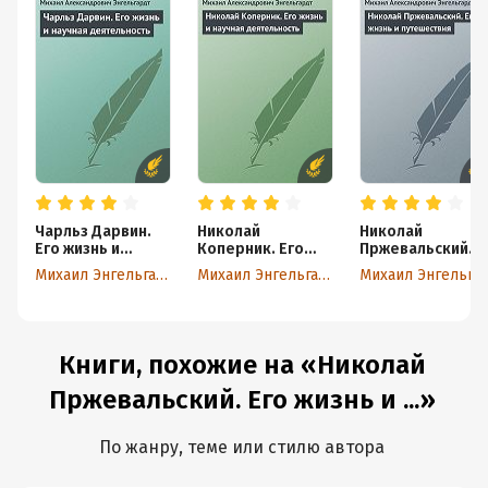
Чарльз Дарвин.
Николай
Николай
Его жизнь и
Коперник. Его
Пржевальский.
научная
жизнь и научная
Его жизнь и
Михаил Энгельгардт
Михаил Энгельгардт
Михаил Энге
деятельность
деятельность
путешествия
Книги, похожие на «Николай
Пржевальский. Его жизнь и ...»
По жанру, теме или стилю автора