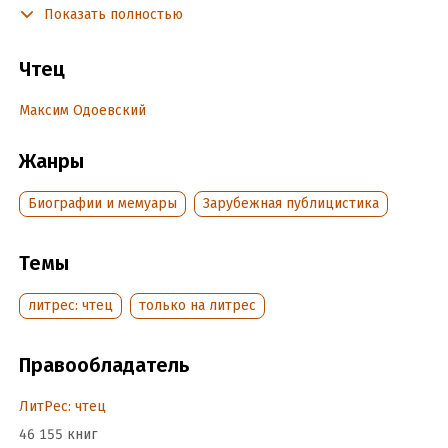
Показать полностью
для российской провинции, сегодня они могут быть
рекомендованы отнюдь не только библиофилам, но самой
широкой читательской аудитории: и тем, кто совсем не
Чтец
искушен в истории и психологии великих людей, и тем, для
кого эти предметы – профессия.
Максим Одоевский
Жанры
Подробная информация
Дата написания:
10 июля 2024
Биографии и мемуары
Зарубежная публицистика
Год издания:
2024
Дата поступления:
20 июля 2024
Темы
литрес: чтец
только на литрес
Правообладатель
ЛитРес: чтец
46 155 книг