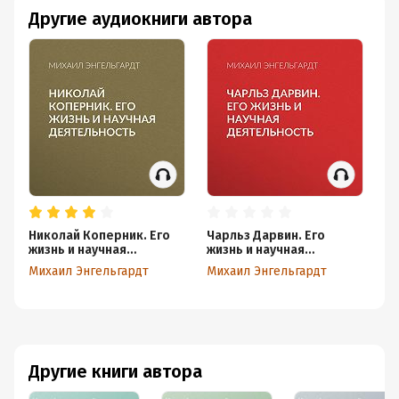
Другие аудиокниги автора
Николай Коперник. Его
Чарльз Дарвин. Его
Ал
жизнь и научная
жизнь и научная
Ег
деятельность
деятельность
на
Михаил Энгельгардт
Михаил Энгельгардт
Ми
Другие книги автора