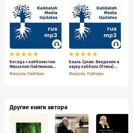
Беседа с каббалистом
Бааль Сулам. Введение в
Ра
Михаэлем Лайтманом
науку каббала (Птиха)
Ми
[2023-05-22] #program
[2023-08-07] #lesson
(Р
Михаэль Лайтман
Михаэль Лайтман
Ми
#b
Другие книги автора