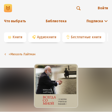
Войти
Что выбрать
Библиотека
Подписка
📖
Книги
🎧
Аудиокниги
👌
Бесплатные книги
⭐️Михаэль Лайтман