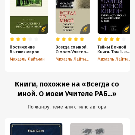
Постижение
Всегда со мной.
Тайны Вечной
Высших миров
О моем Учителе
Книги. Том 1. «В
РАБАШе
начале»,
Михаэль Лайтман
Михаэль Лайтман
Михаэль Лайтман
«Ноах», «Иди
себе»
Книги, похожие на «Всегда со
мной. О моем Учителе РАБ...»
По жанру, теме или стилю автора