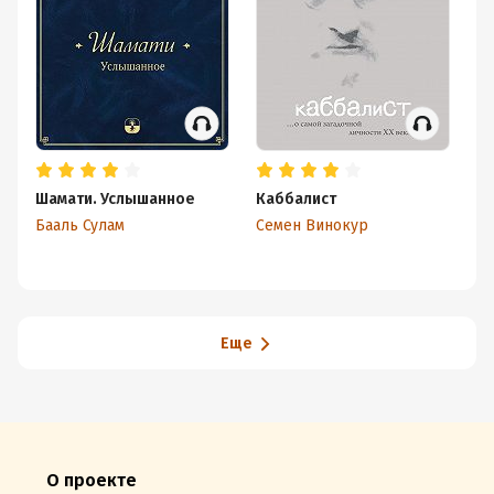
Шамати. Услышанное
Каббалист
Ре
В
Бааль Сулам
Семен Винокур
Йо
Еще
О проекте