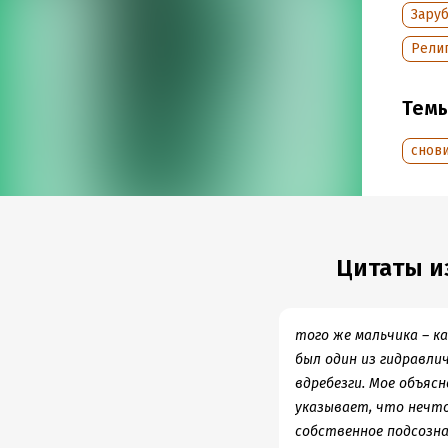
Заруб
Подр
Религ
Дата н
Объем
Тем
Год из
снов
Цитаты из
того же мальчика – ка
был один из гидравлич
вдребезги. Мое объясн
указывает, что нечто 
собственное подсозна