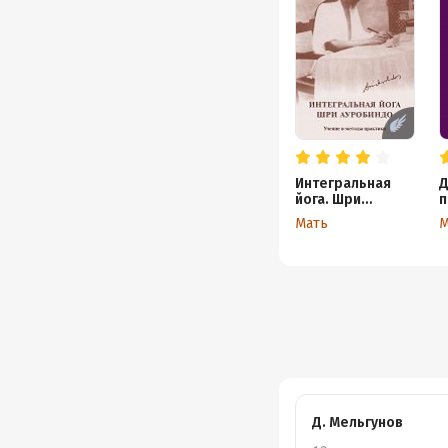
Интегральная
Д
йога. Шри
п
Ауробиндо.
п
Мать
М
Учение и методы
р
практики
А
М
Д. Мельгунов