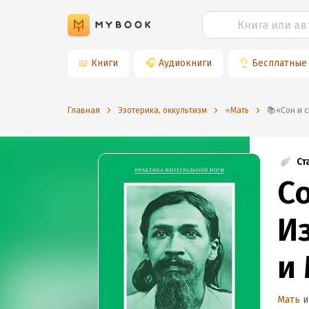
📖
Книги
🎧
Аудиокниги
👌
Бесплатные
Главная
Эзотерика, оккультизм
⭐️Мать
📚«Сон
Ст
С
И
и
Мать