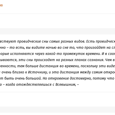
 указывал ему на лифт, предлагая спуститься на нем. Увидев эт
ью
Нет, спасибо». Лифт упал и разбился, и все люди в нем погибли. О
 сны. Это было видение. Он видел мальчика, но вместо лифта ма
о когда он увидел тот же жест,
ествуют провидческие сны самых разных видов. Есть провидческ
но – то есть, вы видите ночью во сне то, что произойдет на с
торые исполняются через какой-то промежуток времени. И в со
сбываются, эти сны происходят на разных планах сознания. Чем
енности, тем больше дистанция во времени, поскольку эти вид
 очень близко к Источнику, и эта дистанция между самим откро
 быть очень большой. Но откровение достоверно, потому что о
о – когда отождествляешься с Всевышним, –