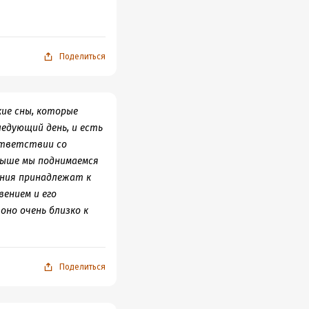
о, он испытал шок. Он
н сказал мне, что
льчик указывал ему на
Поделиться
ие сны, которые
ледующий день, и есть
ответствии со
 выше мы поднимаемся
ения принадлежат к
вением и его
но очень близко к
Поделиться