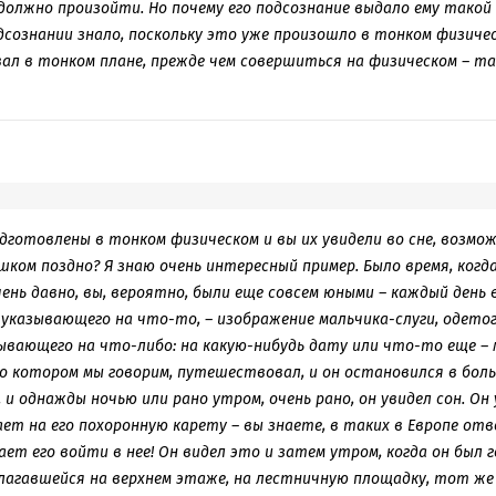
должно произойти. Но почему его подсознание выдало ему такой о
дсознании знало, поскольку это уже произошло в тонком физиче
ал в тонком плане, прежде чем совершиться на физическом – т
дготовлены в тонком физическом и вы их увидели во сне, возмо
шком поздно? Я знаю очень интересный пример. Было время, когда
ень давно, вы, вероятно, были еще совсем юными – каждый день 
 указывающего на что-то, – изображение мальчика-слуги, одет
зывающего на что-либо: на какую-нибудь дату или что-то еще – 
 о котором мы говорим, путешествовал, и он остановился в боль
, и однажды ночью или рано утром, очень рано, он увидел сон. Он
ает на его похоронную карету – вы знаете, в таких в Европе от
ет его войти в нее! Он видел это и затем утром, когда он был 
лагавшейся на верхнем этаже, на лестничную площадку, тот же