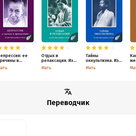
епрессия: ее
Отдых и
Тайны
Ка
ричины и
релаксация. Из
оккультизма. Из
же
реодоление. Из
работ Шри
работ Шри
ра
ать
Мать
Мать
Ма
абот Шри
Ауробиндо и
Ауробиндо и
Ау
уробиндо и
Матери
Матери
Ма
атери
Переводчик