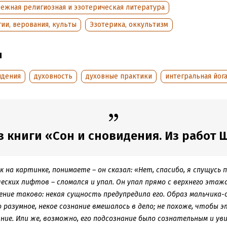
ежная религиозная и эзотерическая литература
обная информация
ии, верования, культы
Эзотерика, оккультизм
аписания:
1 января 2007
ISBN (EAN):
5793800417
:
61511
Переводчик:
Д. Мельгунов
ы
дания:
2007
Время на чтение:
1
ч.
идения
духовность
духовные практики
интегральная йог
 книги «Сон и сновидения. Из работ Ш
к на картинке, понимаете – он сказал: «Нет, спасибо, я спущусь
еских лифтов – сломался и упал. Он упал прямо с верхнего этажа
ение таково: некая сущность предупредила его. Образ мальчика-с
разумное, некое сознание вмешалось в дело; не похоже, чтобы э
ние. Или же, возможно, его подсознание было сознательным и ув