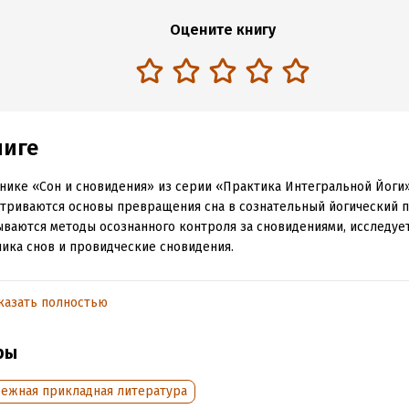
Оцените книгу
ниге
нике «Сон и сновидения» из серии «Практика Интегральной Йоги
триваются основы превращения сна в сознательный йогический п
ваются методы осознанного контроля за сновидениями, исследуе
ика снов и провидческие сновидения.
никах серии, составленных из фрагментов работ Шри Ауробиндо и
триваются практические вопросы интегральной йоги, а также по
казать полностью
с позиций интегральной йоги, ведь подлинная духовность – это н
ение жизни, а искусство ее совершенствования.
ры
еемся, что эти публикации помогут вам по-новому взглянуть на се
бежная прикладная литература
и сделать еще один шаг на пути саморазвития.