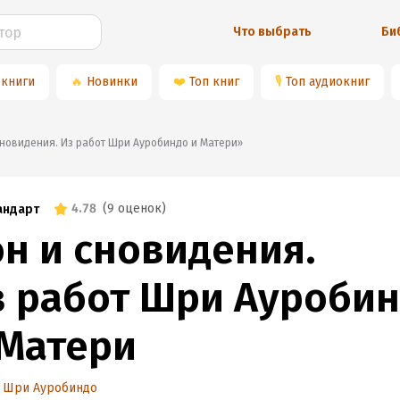
Что выбрать
Би
 книги
🔥
Новинки
❤️
Топ книг
🎙
Топ аудиокниг
 и сновидения. Из работ Шри Ауробиндо и Матери»
4.78
(
9 оценок
)
андарт
он и сновидения.
з работ Шри Ауроби
 Матери
и
Шри Ауробиндо