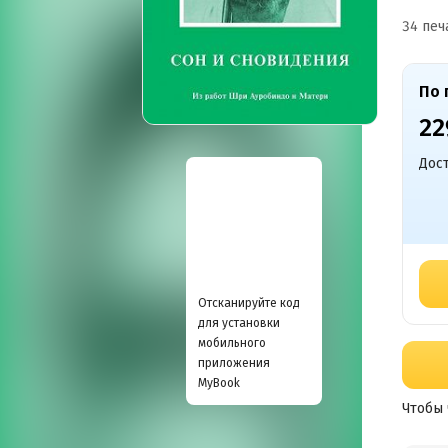
34 печ
По 
22
Дост
Отсканируйте код
для установки
мобильного
приложения
MyBook
Чтобы 