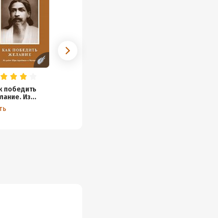
к победить
лание. Из
бот Шри
ть
робиндо и
тери