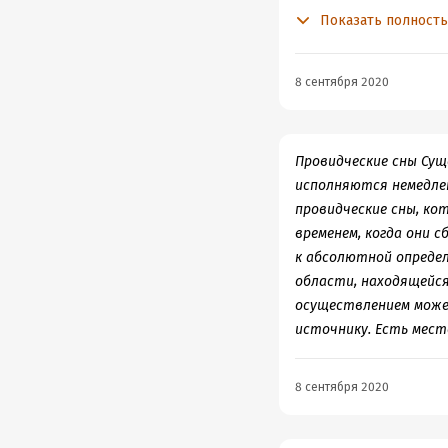
одетый точно так же,
Показать полност
отказался и сказал: «
после этого поверил в
его катафалк. Так чт
8 сентября 2020
Провидческие сны Сущ
исполняются немедлен
провидческие сны, ко
временем, когда они 
к абсолютной определ
области, находящейся
осуществлением может
источнику. Есть мест
8 сентября 2020