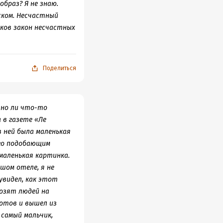
браз? Я не знаю.
ском. Несчастный
аков закон несчастных
Поделиться
жно ли что-то
 в газете «Ле
в ней была маленькая
ого подобающим
маленькая картинка.
шом отеле, я не
 увидел, как этот
возят людей на
готов и вышел из
 самый мальчик,