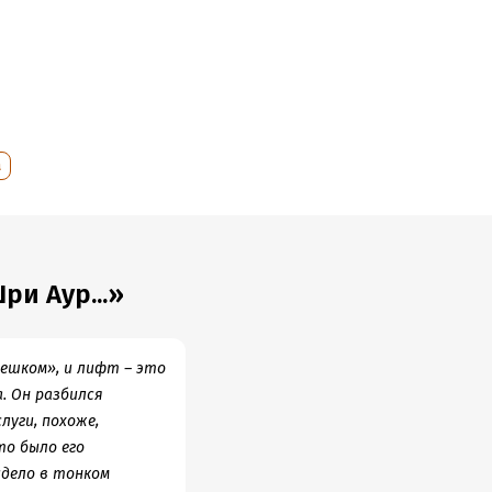
а
ри Аур...»
 пешком», и лифт – это
. Он разбился
луги, похоже,
то было его
идело в тонком