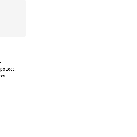
»
роцесс,
тся
 Матери,
вседневной
е
бя и свою