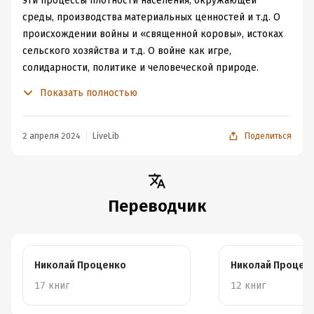
эти процессы плотности населения, окружающей
среды, производства материальных ценностей и т.д. О
происхождении войны и «священной коровы», истоках
сельского хозяйства и т.д. О войне как игре,
солидарности, политике и человеческой природе.
Написано живо, интересно, с использованием
Показать полностью
многочисленных фактов. Для интересующихся
политической антропологией.
2 апреля 2024
LiveLib
Поделиться
Переводчик
Николай Проценко
Николай Процен
17 книг
12 книг