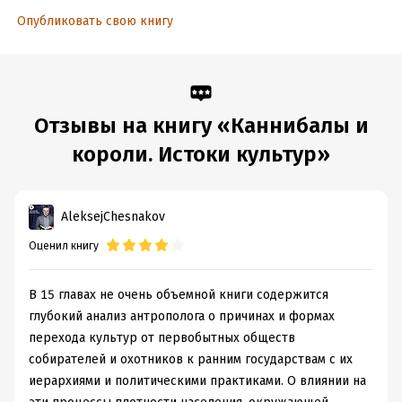
Объем:
582548
Опубликовать свою книгу
Год издания:
2024
Дата поступления:
10 апреля 2024
ISBN (EAN):
9785605091943
Переводчик:
Николай Проценко
Отзывы на книгу «Каннибалы и
Время на чтение:
9
ч.
короли. Истоки культур»
AleksejChesnakov
Оценил книгу
В 15 главах не очень объемной книги содержится
глубокий анализ антрополога о причинах и формах
перехода культур от первобытных обществ
собирателей и охотников к ранним государствам с их
иерархиями и политическими практиками. О влиянии на