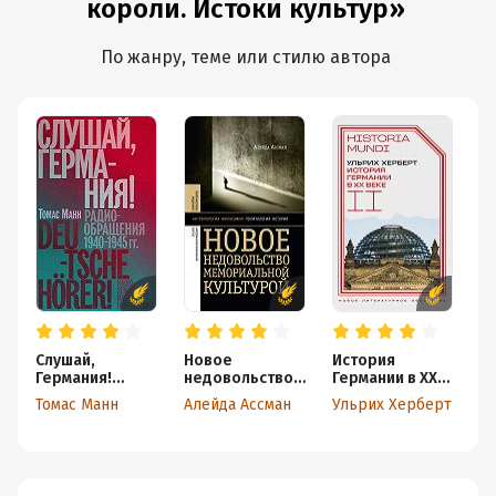
короли. Истоки культур»
По жанру, теме или стилю автора
Слушай,
Новое
История
С
Германия!
недовольство
Германии в ХХ
с
Радиообращен
мемориальной
веке. Том II
ше
Томас Манн
Алейда Ассман
Ульрих Херберт
М
ия 1940–1945
культурой
На
гг.
п
о