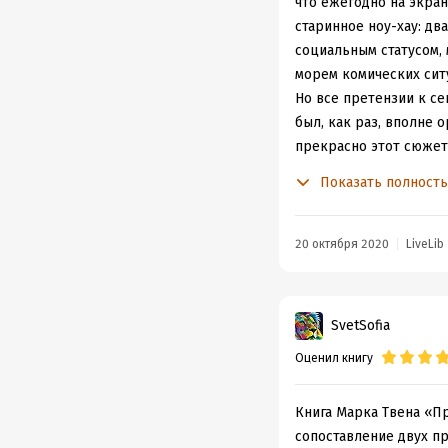
что ежегодно на экра
старинное ноу-хау: дв
социальным статусом,
морем комических сит
Но все претензии к с
был, как раз, вполне 
прекрасно этот сюжет 
девятилетних мальчишк
Показать полност
Том мечтал хотя бы гл
ранимую душу, проявл
оба на своем личном о
20 октября 2020
LiveLib
потому что оба молоды
роль. А вот те ситуац
В обоих случаях окруж
SvetSofia
оборванец тоже не тот
Оценил книгу
единодушно решают, ч
объясняет в странном
В романе всё закончи
Книга Марка Твена «П
свое место и становит
сопоставление двух п