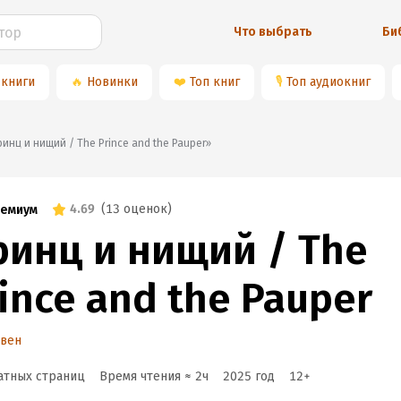
Что выбрать
Би
 книги
🔥
Новинки
❤️
Топ книг
🎙
Топ аудиокниг
«Принц и нищий / The Prince and the Pauper»
4.69
(
13 оценок
)
емиум
ринц и нищий / The
ince and the Pauper
Твен
атных страниц
Время чтения ≈
2
ч
2025
год
12
+