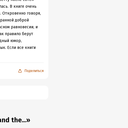
лась. В книге очень
. Откровенно говоря,
странной доброй
сном равновесии, и
как правило берут
одный юмор,
ык. Если все книги
Поделиться
d the...»