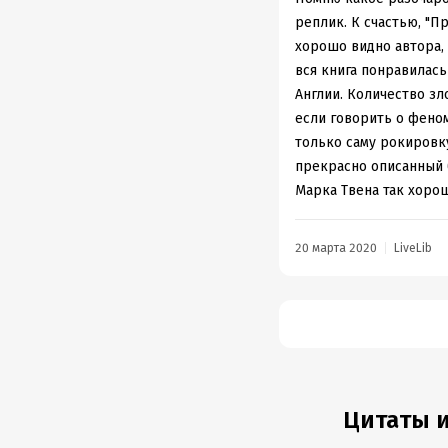
реплик. К счастью, "Пр
хорошо видно автора, 
вся книга понравилась
Англии. Количество з
если говорить о феном
только саму рокировку
прекрасно описанный б
Марка Твена так хорош
20 марта 2020
LiveLib
Цитаты и