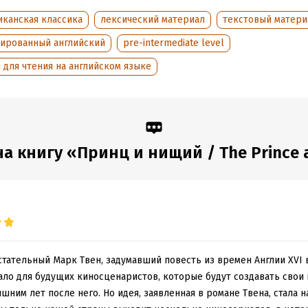
оступления:
9 декабря 2019
иканская классика
лексический материал
текстовый матери
тированный английский
pre-intermediate level
 для чтения на английском языке
а книгу «Принц и нищий / The Prince an
стательный Марк Твен, задумавший повесть из времен Англии XVI в
ало для будущих киносценаристов, которые будут создавать свои
ишним лет после него. Но идея, заявленная в романе Твена, стала 