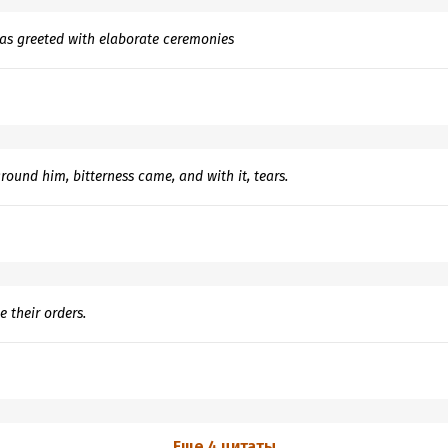
as greeted with elaborate ceremonies
ound him, bitterness came, and with it, tears.
e their orders.
Еще 4 цитаты