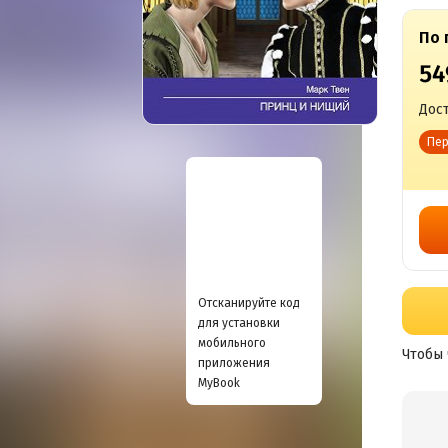
По 
54
Дост
Пер
Отсканируйте код
для установки
мобильного
Чтобы 
приложения
MyBook