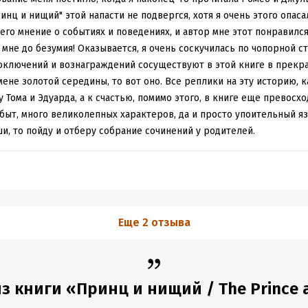
инц и нищий" этой напасти не подвергся, хотя я очень этого опаса
его мнение о событиях и поведениях, и автор мне этот понравился
 мне до безумия! Оказывается, я очень соскучилась по чопорной 
лоключений и вознаграждений сосуществуют в этой книге в прекра
ене золотой середины, то вот оно. Все реплики на эту историю, 
 Тома и Эдуарда, а к счастью, помимо этого, в книге еще превосх
ыт, много великолепных характеров, да и просто упоительный яз
и, то пойду и отберу собрание сочинений у родителей.
Еще 2 отзыва
з книги «Принц и нищий / The Prince an