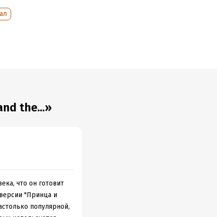
ал
d the...»
ека, что он готовит
 версии "Принца и
настолько популярной,