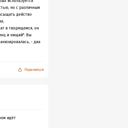
рых используется
стью, но с различным
насыщать действо
их.
ат в творящемся, он
инц и нищий". Вы
анизировалась, - два
естами.
 имея тонкую и
аким образом, чтобы
 трагикомичным,
Поделиться
 "я" и играя чужую
ично.
е принц, а нищий
ысокие сановники,
орый хоть что-то
уард возвращает себе
ром идёт
 юного короля -