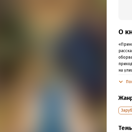
О к
«Принц
расска
оборва
приход
на ули
Текст 
По
продол
Жан
Подр
Зару
Дата н
Объем
Тем
Год из