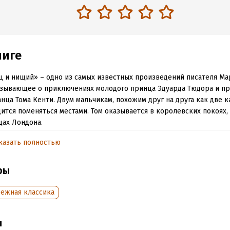
ниге
 и нищий» – одно из самых известных произведений писателя Мар
зывающее о приключениях молодого принца Эдуарда Тюдора и пр
нца Тома Кенти. Двум мальчикам, похожим друг на друга как две к
ится поменяться местами. Том оказывается в королевских покоях, 
цах Лондона.
произведения адаптирован и сопровождается словарем. Предназн
казать полностью
жающих изучать английский язык нижней ступени (уровень Pre-In
ры
обная информация
бежная классика
аписания:
1 января 2019
ISBN (EAN):
9785171168773
:
136525
Время на чтение:
2
ч.
ы
дания:
2025