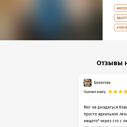
Дата п
амер
адап
книги
Отзывы н
boservas
Оценил книгу
Мог ли догадаться бли
просто идеальное лек
нищего" через сто с л