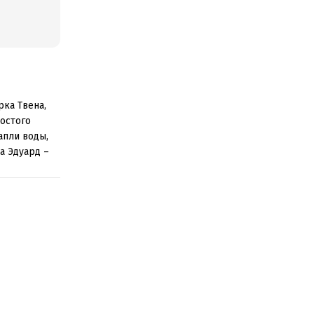
ка Твена,
остого
апли воды,
а Эдуард –
ачается для
termediate).