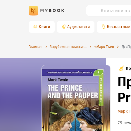
📖
Книги
🎧
Аудиокниги
👌
Бесплатные
Главная
Зарубежная классика
⭐️Марк Твен
📚
Пр
П
Pr
Марк 
75 печ