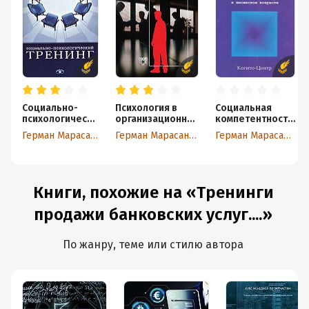
Социально-
Психология в
Социальная
психологически
организационно
компетентность
й тренинг
м
:
Герман Марасанов
Герман Марасанов
Герман Марасанов
консультировани
психологически
и
е условия
развития в
юношеском
возрасте
Книги, похожие на «Тренинги
продажи банковских услуг....»
По жанру, теме или стилю автора