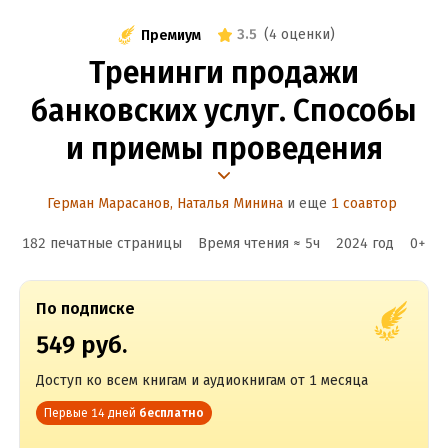
3.5
(
4 оценки
)
Премиум
Тренинги продажи
банковских услуг. Способы
и приемы проведения
Герман Марасанов
,
Наталья Минина
и еще
1 соавтор
182 печатные страницы
Время чтения ≈
5
ч
2024
год
0
+
По подписке
549 руб.
Доступ ко всем книгам и аудиокнигам от 1 месяца
Первые 14 дней
бесплатно