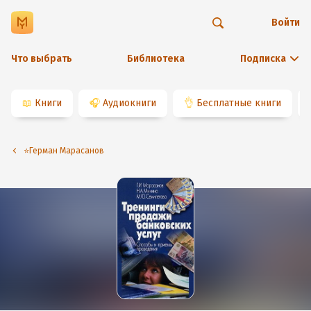
Войти
Что выбрать
Библиотека
Подписка
📖
Книги
🎧
Аудиокниги
👌
Бесплатные книги
⭐️Герман Марасанов