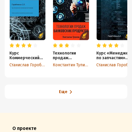
Курс
Технологии
Курс «Менеджер
Коммерческий
продаж
по запчастям».
инженер \
банковских
Учебное пособи
Станислав Горобченко
Константин Тупикин
Станислав Горобченко
Проектный
продуктов
для слушателей
менеджер
дистанционных
Учебное пособие
курсов
для слушателей
дистанционных
курсов
Еще
О проекте