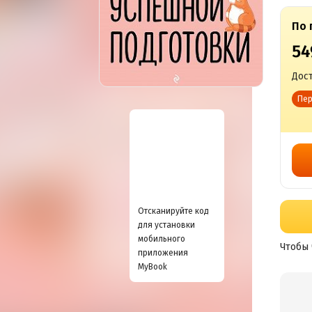
По 
54
Дост
Пер
Отсканируйте код
для установки
мобильного
Чтобы 
приложения
MyBook