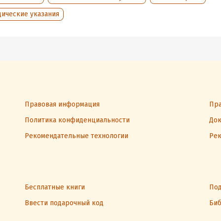
нным в книге.
дические указания
е также будет полезно педагогам и родителям учеников, чтобы лу
 и помочь разобраться в возникающих вопросах.
ате PDF A4 сохранен издательский макет книги.
обная информация
Правовая информация
Пра
Политика конфиденциальности
Док
аписания:
1 января 2025
ISBN (EAN):
9785042309885
:
222794
Время на чтение:
4
ч.
Рекомендательные технологии
Рек
дания:
2025
оступления:
30 ноября 2025
Бесплатные книги
Под
Ввести подарочный код
Биб