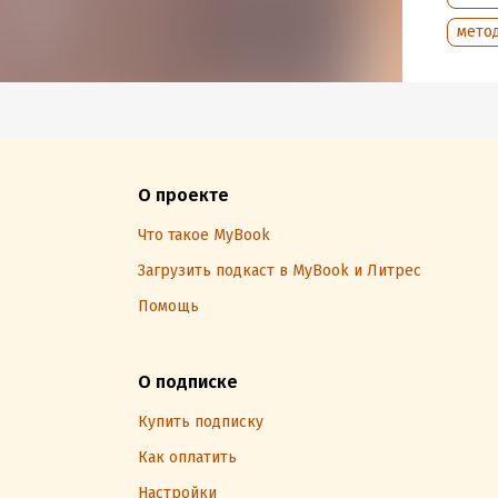
изложе
мето
Издани
понять
В форм
О проекте
Подр
Что такое MyBook
Загрузить подкаст в MyBook и Литрес
Дата н
Объем
Помощь
Год из
Дата п
О подписке
Купить подписку
Как оплатить
Настройки