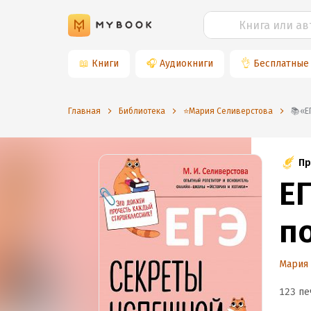
📖
Книги
🎧
Аудиокниги
👌
Бесплатные
Главная
Библиотека
⭐️Мария Селиверстова

Пр
Е
п
Мария
123 пе