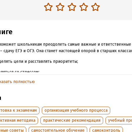
ниге
поможет школьникам преодолеть самые важные и ответственные
– сдачу ЕГЭ и ОГЭ. Она станет настоящей опорой в старших классах
делять цели и расставлять приоритеты;
вляться со стрессом;
казать полностью
ть себя и свои таланты;
отно планировать время;
ы
ктивно выстраивать учебный процесс;
товка к экзаменам
организация учебного процесса
ираться в вузах и проходных баллах.
ктивная методика
практические рекомендации
учебный пр
амые амбициозные планы по сдаче экзаменов и поступлению в вуз
зные советы
самостоятельное обучение
самоконтроль
остью, если следовать авторским техникам, методикам и лайфхак