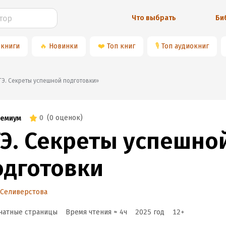
Что выбрать
Би
 книги
🔥
Новинки
❤️
Топ книг
🎙
Топ аудиокниг
«ЕГЭ. Секреты успешной подготовки»
0
(
0 оценок
)
емиум
ГЭ. Секреты успешно
одготовки
 Селиверстова
чатные страницы
Время чтения ≈
4
ч
2025
год
12
+