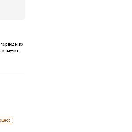
 периоды их
 и научит:
оцесс
 могут стать
ам,