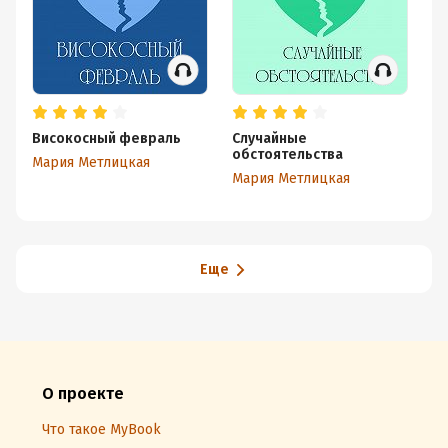
Високосный февраль
Случайные
Н
обстоятельства
Мария Метлицкая
Ма
Мария Метлицкая
Еще
О проекте
Что такое MyBook