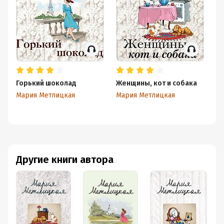
Горький шоколад
Женщины, кот и собака
А 
х
Мария Метлицкая
Мария Метлицкая
Ма
Другие книги автора