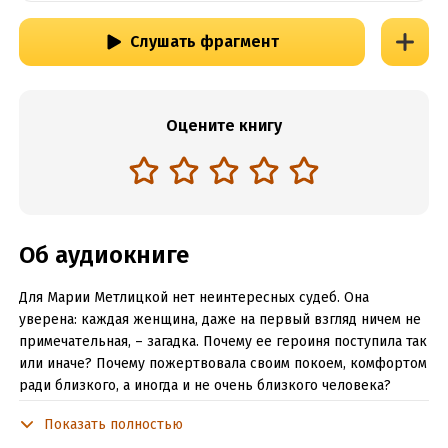
Слушать фрагмент
Оцените книгу
Об аудиокниге
Для Марии Метлицкой нет неинтересных судеб. Она
уверена: каждая женщина, даже на первый взгляд ничем не
примечательная, – загадка. Почему ее героиня поступила так
или иначе? Почему пожертвовала своим покоем, комфортом
ради близкого, а иногда и не очень близкого человека?
Почему полюбила того, кто никогда не сможет сделать ее
Показать полностью
счастливой? Неужели дело в пресловутой женской логике,