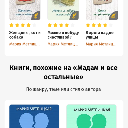
Женщины, кот и
Можно я побуду
Дорога на две
Н
собака
счастливой?
улицы
м
ж
Мария Метлицкая
Мария Метлицкая
Мария Метлицкая
(
Книги, похожие на «Maдам и все
остальные»
По жанру, теме или стилю автора