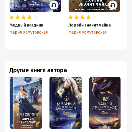
Медный всадник
Лорейн значит чайка
Б
Мария Хомутовская
Мария Хомутовская
Ма
Другие книги автора