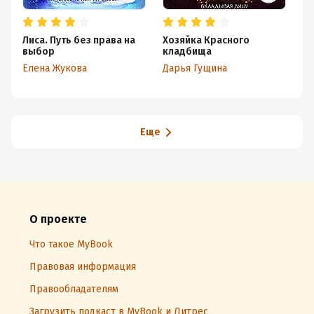
Лиса. Путь без права на
Хозяйка Красного
Се
выбор
кладбища
На
Елена Жукова
Дарья Гущина
Еще
О проекте
Что такое MyBook
Правовая информация
Правообладателям
Загрузить подкаст в MyBook и Литрес