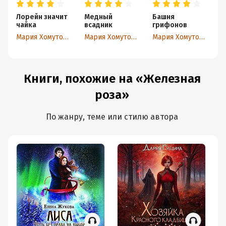
Лорейн значит
Медный
Башня
М
чайка
всадник
грифонов
о
Мария Хомутовская
Мария Хомутовская
Мария Хомутовская
Книги, похожие на «Железная
роза»
По жанру, теме или стилю автора