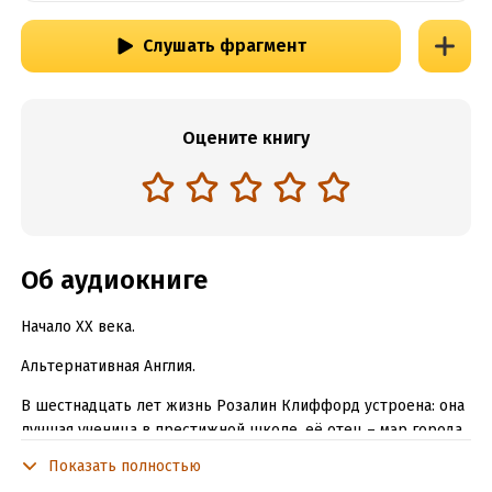
Слушать фрагмент
Оцените книгу
Об аудиокниге
Начало XX века.
Альтернативная Англия.
В шестнадцать лет жизнь Розалин Клиффорд устроена: она
лучшая ученица в престижной школе, её отец – мэр города,
у неё много друзей, а впереди учеба в университете. Но всё
Показать полностью
меняет вещий сон, в котором она видит погибшую маму.