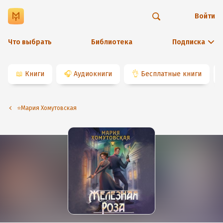
Войти
Что выбрать
Библиотека
Подписка
📖
Книги
🎧
Аудиокниги
👌
Бесплатные книги
⭐️Мария Хомутовская