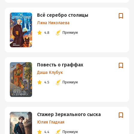
Всё серебро столицы
Лина Николаева
4.8
Премиум
Повесть о граффах
Даша Клубук
4.5
Премиум
Стажер Зеркального сыска
Юлия Гладкая
4.4
Премиум