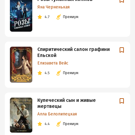
Яна Черненькая
4.7
Премиум
Спиритический салон графини
Ельской
Елизавета Вейс
4.5
Премиум
Купеческий сын и живые
мертвецы
Алла Белолипецкая
4.4
Премиум