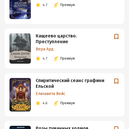
4.7
Премиум
Кащеево царство.
Преступление
Вера Ард
4.7
Премиум
Спиритический сеанс графини
Ельской
Елизавета Вейс
4.6
Премиум
Розы туманных холмов