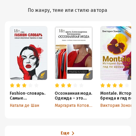
По жанру, теме или стилю автора
Fashion-словарь.
Осознанная мода.
Montale. Истори
Самые
Одежда – это
бренда и гид по
запутанные
бизнес и только
ароматам
Натали де Шан
Маргарита Котовщикова
Виктория Зонова
термины в моде
потом искусство
Еще