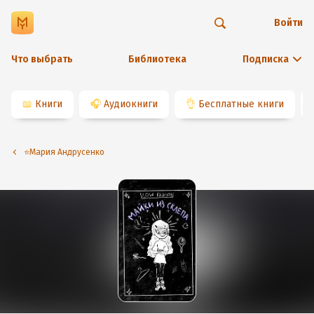
Войти
Что выбрать
Библиотека
Подписка
📖
Книги
🎧
Аудиокниги
👌
Бесплатные книги
⭐️Мария Андрусенко