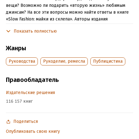
вещи? Возможно ли подарить «вторую жизнь» любимым
джинсам? На все эти вопросы можно найти ответы в книге
«Slow Fashion: майки из склепа». Авторы издания
пообщались представителями slow fashion и составили
Показать полностью
экологичный гайд по миру «медленной моды» для тех, кого
волнует проблема перепотребления и кто хочет сделать
свою жизнь экологичнее. Организация "Meta Inc." запрещена
Жанры
на территории РФ.
Руководства
Рукоделие, ремесла
Публицистика
Подробная информация
Правообладатель
Объем:
95614
Год издания:
2024
Издательские решения
Дата поступления:
18 ноября 2021
116 157 книг
ISBN (EAN):
9785005562975
Время на чтение:
2
ч.
Поделиться
Опубликовать свою книгу