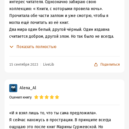
интерес читателя. Однозначно забираю свою
коллекцию: « Книги, с которыми провела ночь».
Прочитала обе части залпом и уже смотрю, чтобы я
могла ещё почитать из её книг.
Два мира один белый, другой чёрный. Один издавна
считается добром, другой злом. Но так было не всегда.
Сможет ли равновесие вернуться в эти в два мира? И
Показать полностью
как с этим связана бедная молоденькая девушка-
сирота? Каждый день который проходит в заботе о
младшей сестрёнке и мыслях о куске хлеба. Родителей
15 сентября 2023
LiveLib
Поделиться
девушки не видели. Единственное, что они от них
получили это наставление ни в коем случае не
приближаться к магам. Но так же как ружье, которое
Alena_Al
висит на стене, всегда выстреливает, так и встреча с
Оценил книгу
магами неизбежна. Встреча меняет жизнь сестёр с ног
на голову. Элея сначала попадается на глаза магам, а
потом встречает Шариссара. Шариссар пришел с
«И я взял лишь то, что ты сама предложила».
Темного мира из мрака, из мира Оххарона. Пришел за
Я сейчас нахожусь в прострации. В принципе всегда
Элей. Так как она оказывается клетки дар ходить
ощущаю это после книг Марины Суржевской. Но