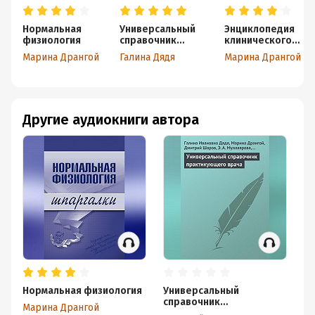
Нормальная
Универсальный
Энциклопедия
физиология
справочник
клинического
практикующего
акушерства
Марина Дрангой
Галина Дядя
Марина Дрангой
врача
Другие аудиокниги автора
Нормальная физиология
Универсальный
Бо
справочник
Марина Дрангой
Ма
практикующего врача