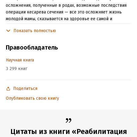
осложнения, полученные в родах, возможные последствия
операции кесарева сечения — все это осложняет жизнь
молодой мамы, сказывается на здоровье ее самой и
новорожденного малыша. Эта книга — лучший помощник для
Показать полностью
тех, кто хочет подготовиться к рождению ребенка, а также
быстро восстановиться после родов и вернуться к
полноценной жизни. 100%-ное восстановление
Правообладатель
гарантируется!
Научная книга
3 299 книг
Подробная информация
Объем:
345281
Поделиться
Год издания:
2024
Время на чтение:
5
ч.
Опубликовать свою книгу
Цитаты из книги «Реабилитация