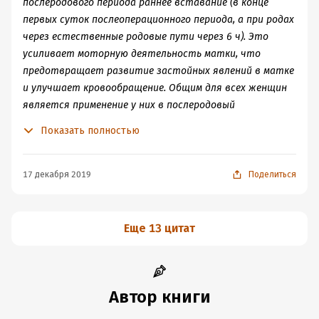
послеродового периода раннее вставание (в конце
первых суток послеоперационного периода, а при родах
через естественные родовые пути через 6 ч). Это
усиливает моторную деятельность матки, что
предотвращает развитие застойных явлений в матке
и улучшает кровообращение. Общим для всех женщин
является применение у них в послеродовый
(послеоперационный) период средств усиливающих
Показать полностью
тонус матки, и обезболивающих препаратов. При
отсутствии самостоятельного стула проводится
очищение кишечника при помощи очистительной
17 декабря 2019
Поделиться
клизмы.
Еще 13 цитат
Автор книги