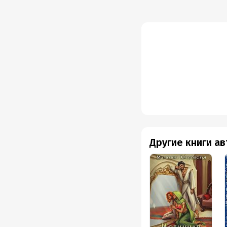
романтические, и нежн
Очень понравилось на
стекле, новые идеи дл
Возникает желание тож
прекрасное из бесформ
с любимым человеком,
Итог: книга очень пон
чашечку чая.
Благодарю автора за 
Другие книги а