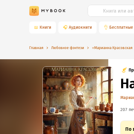
📖
Книги
🎧
Аудиокниги
👌
Бесплатные
Главная
Любовное фэнтези
⭐️Марианна Красовская
Пр
Н
Мариа
207 пе
По 