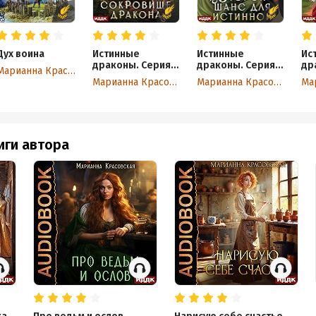
Дух воина
Истинные
Истинные
Ис
драконы. Серия
драконы. Серия
др
Марианна Красовская
2. Истинное
3. Второй шанс
4.
Марианна Красовская
Марианна Красовская
сокровище
для истинной
др
дракона
иги автора