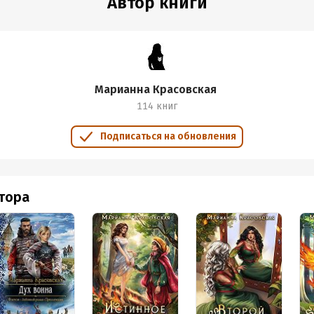
Автор книги
ые, и страстные, и все живые и красивые.
блюдать за хозяйственно-бытовой частью сюжета: роспись чашек,
я выставки. Казимир любит своё дело и эта любовь передаётся и М
е сидеть в уютной мастерской, рисовать эскизы, создавать что-т
енного комка глины, расписывать чашечки цветами – и, желательн
Марианна Красовская
 который полностью разделяет интересы и восхищается результа
114 книг
равилась и оставила самые тёплые впечатления. Рекомендую для у
Подписаться на обновления
чудесную историю.
втора