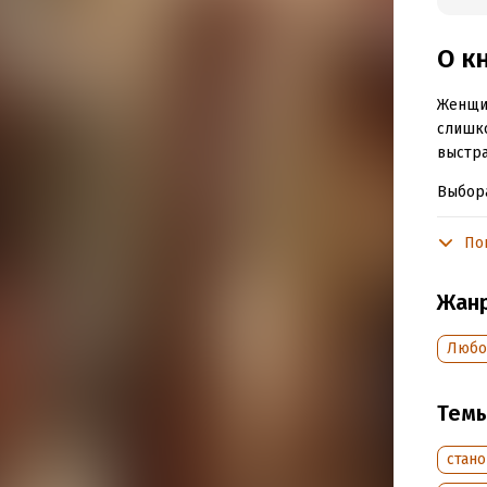
О к
Женщин
слишко
выстра
Выбора
фарфор
неожид
По
предло
Жан
Подр
Любо
Дата н
Объем
Тем
Год из
Дата п
стан