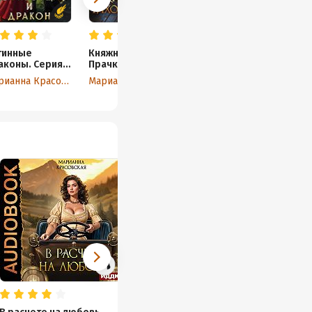
тинные
Княжна. Тихоня.
аконы. Серия
Прачка
 Огневица и
Марианна Красовская
Марианна Красовская
акон