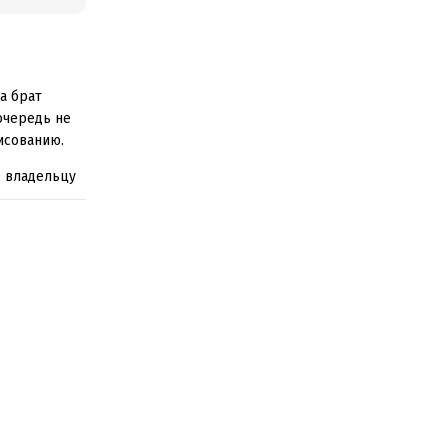
а брат
очередь не
исованию.
, владельцу
ович
анное