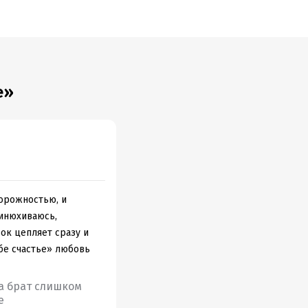
е»
торожностью, и
ринюхиваюсь,
ок цепляет сразу и
бе счастье» любовь
 а брат слишком
е