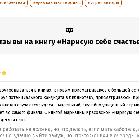
вое фэнтези
неунывающая героиня
литрес авторы
тзывы на книгу «Нарисую себе счасть
зочаровываться в книгах, к новым присматриваюсь с большой ос
круг потенциального кандидата в библиотеку, присматриваюсь, п
 иногда случаются чудеса – маленький, случайно увиденный отрыв
ает до самого финала. С книгой Марианны Красовской «Нарисую се
 десяти слов.
работать не должна, но что делать, если мать заболела,
ечно, удачно выйти замуж, но что-то женихи в очередь н