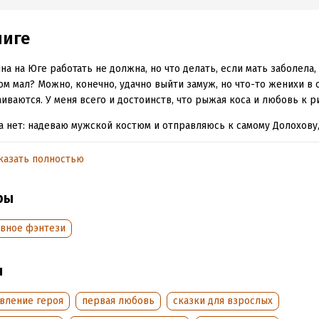
ниге
а на Юге работать не должна, но что делать, если мать заболела, 
м мал? Можно, конечно, удачно выйти замуж, но что-то женихи в 
иваются. У меня всего и достоинств, что рыжая коса и любовь к р
 нет: надеваю мужской костюм и отправляюсь к самому Долохову
овых заводов, проситься на работу художником. Казимир Федот
анно берет меня своим помощником, а потом и вовсе делает стр
казать полностью
жение...
ры
обная информация
вное фэнтези
аписания:
27 марта 2025
Время на чтение:
6
ч.
:
374047
ы
дания:
2026
оступления:
4 апреля 2025
овление героя
первая любовь
сказки для взрослых