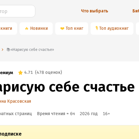
Что выбрать
Би
 книги
🔥
Новинки
❤️
Топ книг
🎙
Топ аудиокниг
📚«Нарисую себе счастье»
4.71
(
478 оценок
)
емиум
арисую себе счастье
нна Красовская
чатных страниц
Время чтения ≈
6
ч
2026
год
16
+
подписке