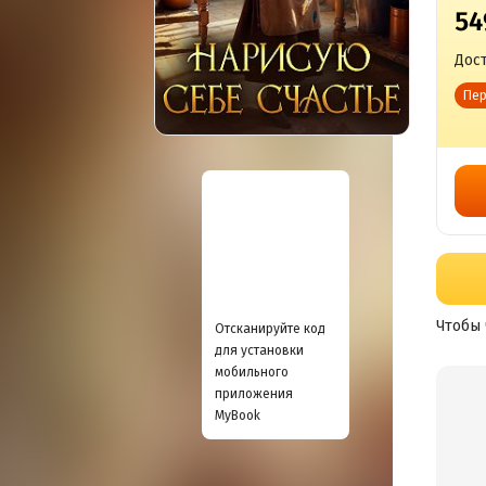
54
Дост
Пер
Чтобы 
Отсканируйте код
для установки
мобильного
приложения
MyBook