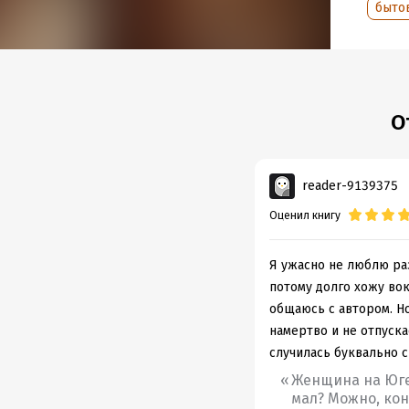
быто
О
reader-9139375
Оценил книгу
Я ужасно не люблю ра
потому долго хожу во
общаюсь с автором. Но
намертво и не отпуск
случилась буквально с
Женщина на Юге 
мал? Можно, кон