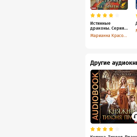
Истинные
драконы. Серия
1. Истинная на
Марианна Красовская
подмену
Другие аудиокн