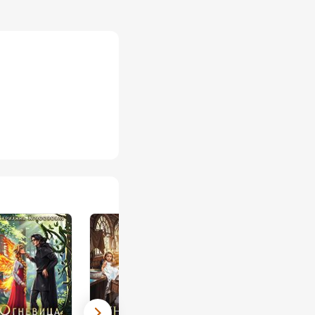
 разговоры о глине и
арушке, и читателям.
о новое и
о, не в одиночку, а
том.
ютного чтения под