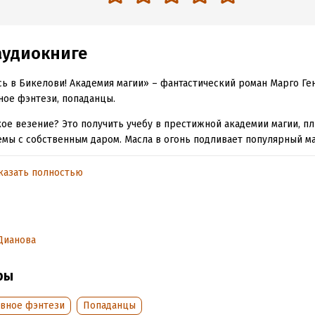
аудиокниге
сь в Бикелови! Академия магии» – фантастический роман Марго Ге
ое фэнтези, попаданцы.
кое везение? Это получить учебу в престижной академии магии, п
мы с собственным даром. Масла в огонь подливает популярный ма
й изо всех сил старается завладеть вниманием и нарушить грани
ругой, не менее привлекательный и оттого еще более пугающий п
казать полностью
 вообще не понять.
для них? Для них всех.
это странное чувство слежки, которое не дает покоя…
Дианова
e.com/audiolibrary/music?ar=1599300086003&nv=1
ры
s Love / Outro (White Smoke)
вное фэнтези
Попаданцы
Kites / Instant Crush