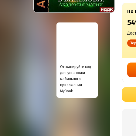
По 
54
Дост
Пер
Отсканируйте код
для установки
мобильного
приложения
MyBook