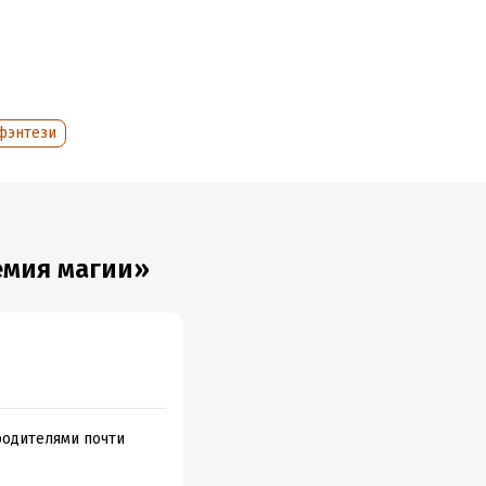
фэнтези
емия магии»
 родителями почти