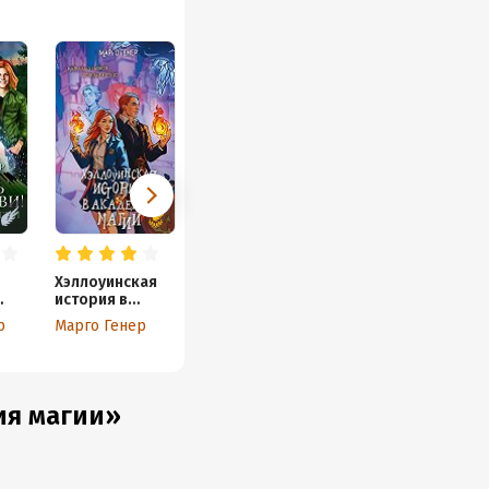
Хэллоуинская
история в
академии магии
р
Марго Генер
ия магии»