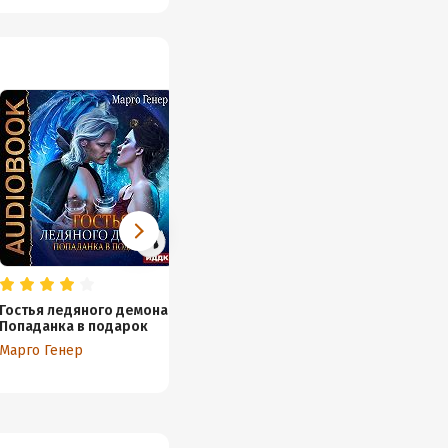
Гостья ледяного демона.
Выживая среди магов.
Попаданка в подарок
Академия Думбаджо
Марго Генер
Марго Генер