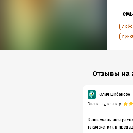
Jeremy
Тем
audion
любо
Jason 
прик
Jason 
© Ген
© ИДД
Отзывы на 
Подр
Дата н
Юлия Шибанова
Год из
Оценил аудиокнигу
Дата п
Книга очень интересна
такая же, как в преды