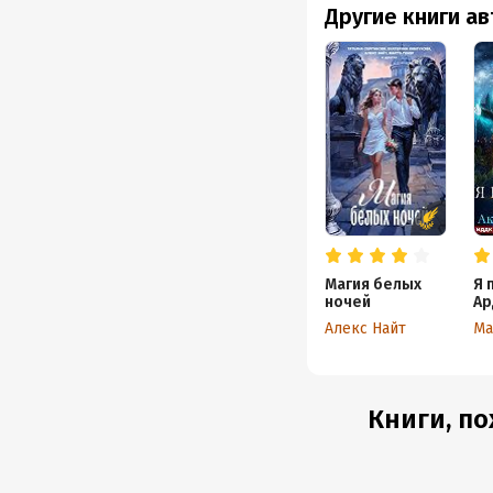
Другие книги а
Магия белых
Я 
ночей
Ар
Ак
Алекс Найт
Ма
ма
Книги, по