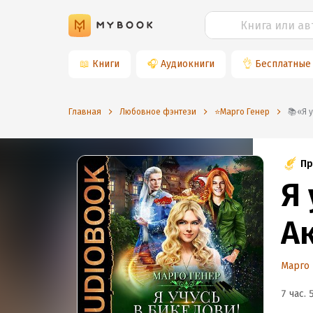
📖
Книги
🎧
Аудиокниги
👌
Бесплатные
Главная
Любовное фэнтези
⭐️Марго Генер
📚
Пр
Я 
А
Марго 
7 час. 