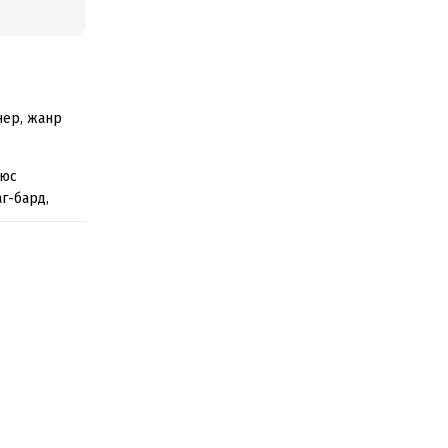
нер, жанр
люс
г-бард,
цы. Правда
арень, чьи