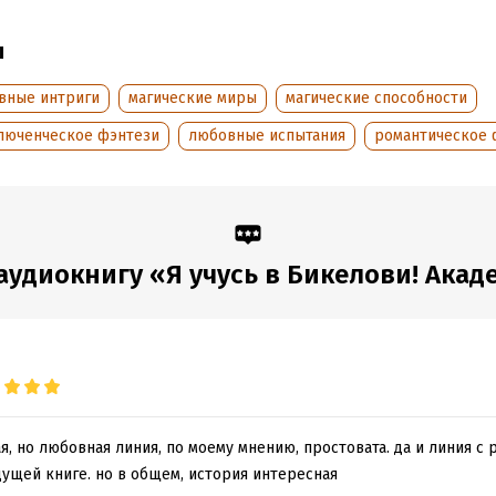
 Korpas / Then A Left Turn
ы
autix.com
вные интриги
магические миры
магические способности
Shaw / 5 CENTS BACK
люченческое фэнтези
любовные испытания
романтическое 
Shaw / Acoustic Rock
ер Марго
К
аудиокнигу «Я учусь в Бикелови! Акад
обная информация
аписания:
1 января 2020
дания:
2020
оступления:
7 июля 2026
я, но любовная линия, по моему мнению, простовата. да и линия с
дущей книге. но в общем, история интересная