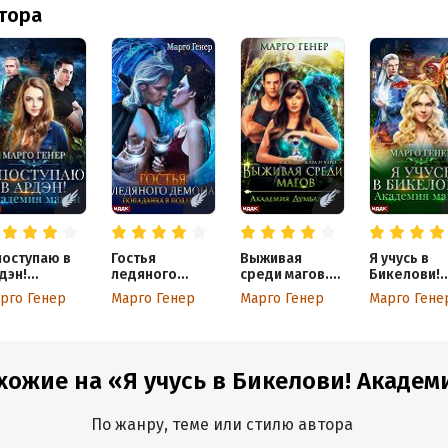
втора
поступаю в
Гостья
Выживая
Я учусь в
дэн!
ледяного
среди магов.
Бикелови!
адемия
демона.
Академия
Академия
рго Генер
Марго Генер
Марго Генер
Марго Гене
гии
Попаданка в
Думбаджо
магии
подарок
хожие на «Я учусь в Бикелови! Академ
По жанру, теме или стилю автора