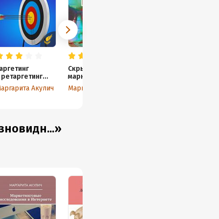
аргетинг
Скрытый
 ретаргетинг
маркетинг
 маркетинге
и маркетинг
аргарита Акулич
Маргарита Акулич
контента
зновидн...»