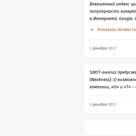
Взвешенный индекс ц
популярности конкрет
в Интернете. Google.
(выдачи) результатов
Показать полност
в системе Google. P
используемого поиско
1 декабря 2017
SWOT-анализ предусмат
(Weakness); 3) возможн
компании, «O» и «T» –
1 декабря 2017