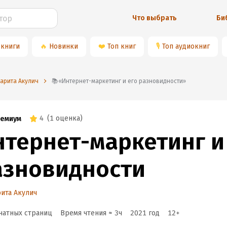
Что выбрать
Би
 книги
🔥
Новинки
❤️
Топ книг
🎙
Топ аудиокниг
гарита Акулич
📚«Интернет-маркетинг и его разновидности»
4
(
1 оценка
)
емиум
нтернет-маркетинг и
азновидности
ита Акулич
чатных страниц
Время чтения ≈
3
ч
2021
год
12
+