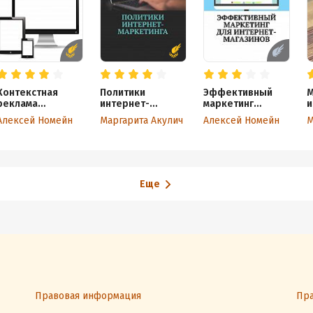
Контекстная
Политики
Эффективный
М
реклама
интернет-
маркетинг
и
и не только.
маркетинга
для интернет-
И
Алексей Номейн
Маргарита Акулич
Алексей Номейн
М
Сборник.
магазинов
6 изданий автора
в одном!
Еще
Правовая информация
Пра