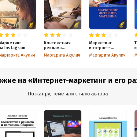
Маркетинг
Контекстная
Маркетинг
Т
на Instagram
реклама
интернет-
и
и маркетинг
магазина
в
Маргарита Акулич
Маргарита Акулич
Маргарита Акулич
М
контента
ожие на «Интернет-маркетинг и его ра
По жанру, теме или стилю автора