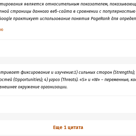
итирования является относительным показателем, показывающ
ной страницы данного веб-сайта в сравнении с популярностью
 Google практикует использование понятия PageRank для опреде
 поиска. PageRank является числовой величиной, мерой «важно
ью
ageRank выступает в качестве алгоритма расчёта уровня авто
вой системой Google.
ривает фиксирование и изучение:1) сильных сторон (Strengths);
остей (Opportunities); 4) угроз (Threats). «S» и «W» – переменные,
 внешнее окружение организации.
Еще 1 цитата