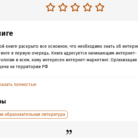
ниге
ой книге раскрыто все основное, что необходимо знать об интерн
инге в первую очередь. Книга адресуется начинающим интернет-
ологам и всем, кому интересен интернет-маркетинг. Организация "
щена на территории РФ
казать полностью
обная информация
:
206457
ISBN (EAN):
9785448587054
ры
дания:
2021
Время на чтение:
3
ч.
оступления:
11 февраля 2026
ая образовательная литература