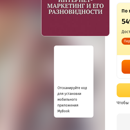
По 
54
Дост
Пер
Отсканируйте код
для установки
мобильного
Чтобы 
приложения
MyBook