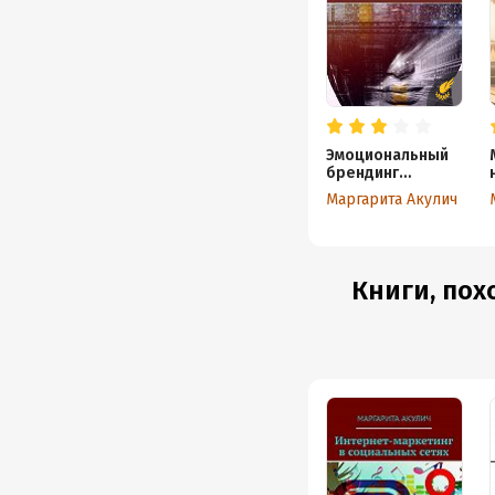
Эмоциональный
брендинг
и нейромаркетин
Маргарита Акулич
г
Книги, пох