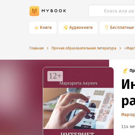
📖
Книги
🎧
Аудиокниги
👌
Бесплатные
Главная
Прочая образовательная литература
⭐️Мар
Пр
И
р
Маргар
114 пе