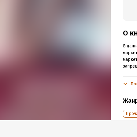
О к
В данн
маркет
маркет
запре
По
Подр
Объем
Жан
Год из
Дата п
Проч