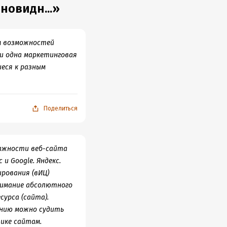
новидн...»
м возможностей
ни одна маркетинговая
еся к разным
Поделиться
важности веб-сайта
и Google. Яндекс.
ирования (вИЦ)
нимание абсолютного
урса (сайта).
ению можно судить
ике сайтам.