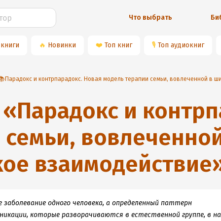
Что выбрать
Би
 книги
🔥
Новинки
❤️
Топ книг
🎙
Топ аудиокниг
«
Парадокс и контрп
 семьи, вовлеченной
ое взаимодействие
е заболевание одного человека, а определенный паттерн
никации, которые разворачиваются в естественной группе, в н