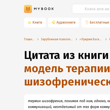
📖
Книги
🎧
Аудиокниги
👌
Бесплатные
Главная
Зарубежная психология
⭐️Луиджи Босколо
Цитата из книги
модель терапии
шизофреническ
термин шизофрения, понимая под ним, однако, н
коммуникаций, неотделимый от тех форм комму