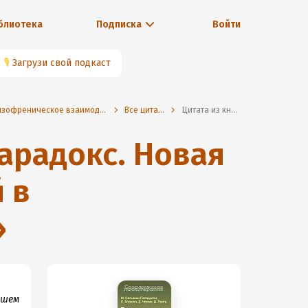
блиотека
Подписка
Войти
🎙
Загрузи свой подкаст
📚Парадокс и контрпарадокс. Новая модель терапии семьи, вовлеченной в шизофреническое взаимодействие
Все цитаты
Цитата из книги
арадокс. Новая
 в
»
ашем