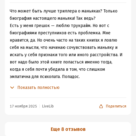
том, что это не так. Никакого понимания или прощения
Читая эту книгу - меня окутывал страх от того, что это
преступления Джеффри Дамера не достойны...» – мне
все реально, на самом деле.
Что может быть лучше триллера о маньяках? Только
кажется, что он лукавит и всё же симпатизирует
Я читала несколько книг про серийных убийц, но это
биография настоящего маньяка! Так ведь?
Дамеру – во всяком случае у меня сложилось именно
меня «впечатлила» особенно.
Есть у меня грешок — люблю трукрайм. Но вот с
такое впечатление.
биографиями преступников есть проблемка. Мне
В общем, пока читал, был уверен, что поставлю десятку
нравится, да. Но очень часто на таких книгах я ловлю
за эту работу – но нет, снижаю балл за чушь в конце
себя на мысли, что начинаю сочувствовать маньяку и
книги за ничем не подкреплённый намёк о побеге
искать у себя признаки того или иного расстройства. И
Дамера и об инсценировке им самим своей смерти.
вот надо было этой книге попасться именно тогда,
P.S.: Я даже не знаю, кто больший маньяк – Дамер,
когда я себя почти убедила в том, что слишком
убивший, изнасиловавший и расчленивший семнадцать
эмпатична для психопата. Попадос.
человек, или люди – смакующие чуть ли не каждый шаг
Биография Джеффри чудовищна. Это тот случай, когда
Показать полностью
этого монстра.
всё, что могло пойти плохо, пошло плохо, а никто этого
не заметил. Это не история монстра, это история
страшного человека со страшной судьбой.
17 ноября 2025
LiveLib
Поделиться
Никому не нужный ребенок, еще в утробе матери он
подвергался воздействию лошадиных доз различных
обезболивающих и антидепрессантов. Могло ли это
Еще 8 отзывов
спровоцировать психические отклонения и будущий