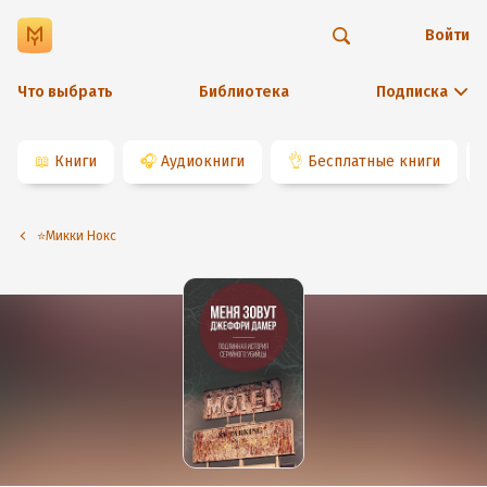
Войти
Что выбрать
Библиотека
Подписка
📖
Книги
🎧
Аудиокниги
👌
Бесплатные книги
⭐️Микки Нокс