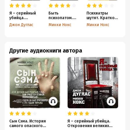
Я – серийный
Быть
Психиатры
Л
убийца.
психопатом.
шутят. Краткое
м
Откровения
Интервью с
руководство по
К
Джон Дуглас
Микки Нокс
Микки Нокс
М
великих
серийным
разведению
и
маньяков
убийцей
тараканов
с
о
Другие аудиокниги автора
Сын Сэма. История
Я – серийный убийца.
Я 
самого опасного
Откровения великих
же