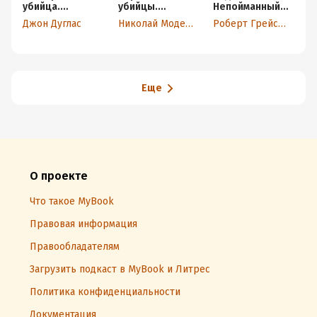
убийца.
убийцы.
Непойманный
с
Откровения
Кровавые
убийца
Джон Дуглас
Николай Модестов
Роберт Грейсмит
К
великих
хроники
маньяков
российских
маньяков
Еще
О проекте
Что такое MyBook
Правовая информация
Правообладателям
Загрузить подкаст в MyBook и Литрес
Политика конфиденциальности
Документация