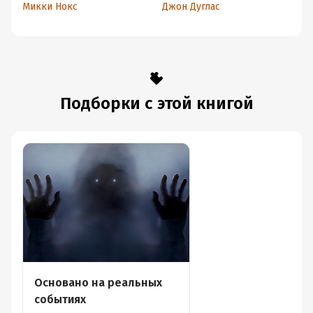
серийного убийцы
маньяков
ра
Микки Нокс
Джон Дуглас
Ми
Америки
с
Подборки с этой книгой
Основано на реальных
событиях