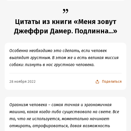
алкоголизм? Вполне. К тому же отец Дамера тоже
признавался в пугающих фантазиях.
Будучи ребенком, Джеффри стал свидетелем
Цитаты из книги «Меня зовут
усыпления единственного существа, которое
Джеффри Дамер. Подлинна...»
показывало ему свою любовь. Прекрасные родители
не захотели брать с собой собаку при переезде и не
придумали ничего лучше, как убить ее на глазах у сына.
Особенно необходимо это сделать, если человек
Браво.
выглядит грустным. В этом же и есть великая миссия
Где-то здесь наверняка и произошел тот сдвиг на
собаки: лизнуть в нос грустного человека.
трупах, из-за которого в дальнейшем были убиты
почти двадцать человек.
28 ноября 2022
Поделиться
Меня пугает то, что я могу понять причину поступков
Джеффри. Но это не значит, что их можно принять или
оправдать.
И как всегда в таких биографиях — общество слепо.
Организм человека – самая точная и эргономичная
Никто ничего не замечал или не хотел замечать. Даже
машина, какая когда-либо существовала на свете. Все
после того, как на Джеффри завели дело о
то, что не используется, моментально начинает
сексуальном преступлении, а из подвала начало вонять
отмирать, атрофироваться, давая возможность