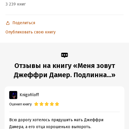
Дата написания:
1 января 2019
3 239 книг
Объем:
496339
Год издания:
2020
Поделиться
Дата поступления:
17 марта 2019
Опубликовать свою книгу
ISBN (EAN):
9785907024946
Время на чтение:
7
ч.
Отзывы на книгу «Меня зовут
Джеффри Дамер. Подлинна...»
Knigofiloff
Оценил книгу
Всю дорогу хотелось придушить мать Джеффри
Дамера, а его отца хорошенько выпороть.