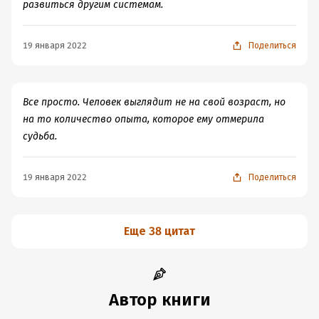
гнилью. Неужели отец, знавший о детском пристрастии
развиться другим системам.
сына к коллекционированию трупов животных, ничего
не заподозрил?
19 января 2022
Поделиться
Думаю, после этой книги стоит когда-нибудь взяться и
за книгу отца Дамера.
Все просто. Человек выглядит не на свой возраст, но
на то количество опыта, которое ему отмерила
судьба.
19 января 2022
Поделиться
Еще 38 цитат
Автор книги