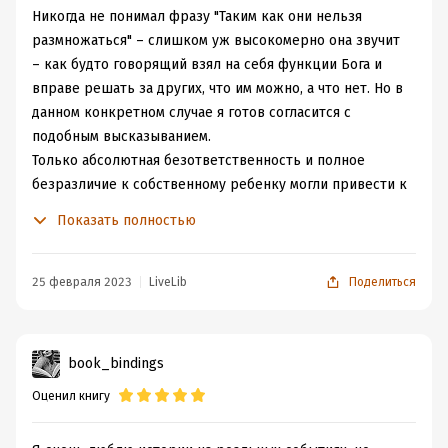
Никогда не понимал фразу "Таким как они нельзя
размножаться" – слишком уж высокомерно она звучит
– как будто говорящий взял на себя функции Бога и
вправе решать за других, что им можно, а что нет. Но в
данном конкретном случае я готов согласится с
подобным высказыванием.
Только абсолютная безответственность и полное
безразличие к собственному ребенку могли привести к
таким ужасающим последствиям.
Показать полностью
Вообще на протяжении всего чтения книги
складывалось ощущение, что всё могло сложиться
иначе, возможно не так удручающе плачевно.
25 февраля 2023
LiveLib
Поделиться
Во-первых родители могли больше внимания уделять
Джеффри, во-вторых мне совершенно непонятно, что
за обязательная необходимость была усыплять ни в
book_bindings
чем не повинных собак перед каждым переездом – тем
Оценил книгу
более на своем транспорте – да ещё и на глазах у
собственного сына, для которого каждая из них была