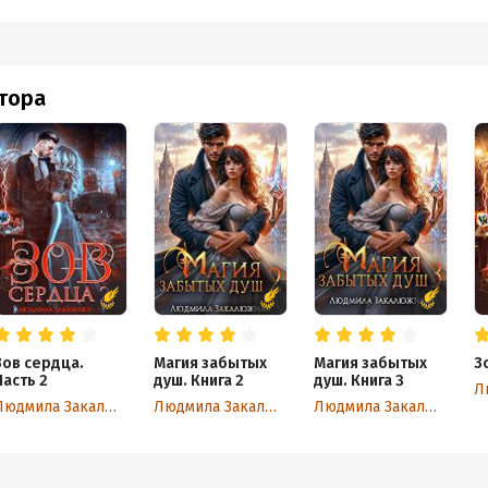
втора
Зов сердца.
Магия забытых
Магия забытых
З
Часть 2
душ. Книга 2
душ. Книга 3
Людмила Закалюжная
Людмила Закалюжная
Людмила Закалюжная