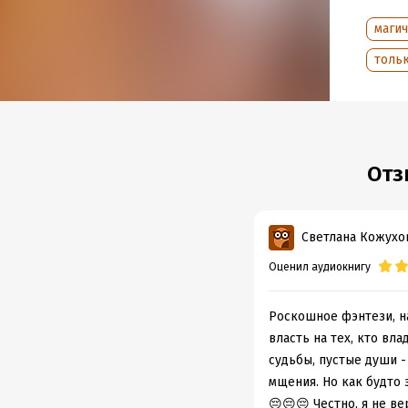
маги
тольк
Отз
Светлана Кожухо
Оценил аудиокнигу
Роскошное фэнтези, н
власть на тех, кто вл
судьбы, пустые души -
мщения. Но как будто 
😔😔😔 Честно, я не ве