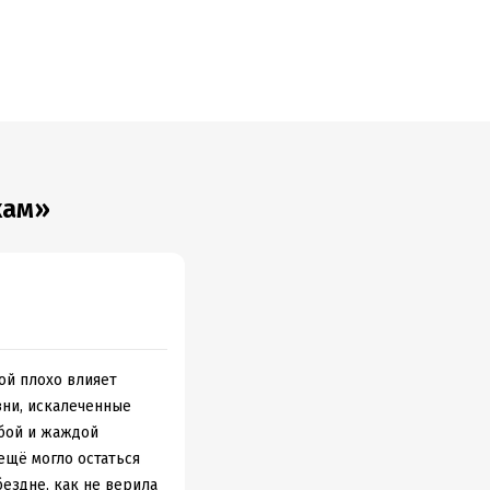
кам»
ой плохо влияет
зни, искалеченные
обой и жаждой
ещё могло остаться
бездне, как не верила