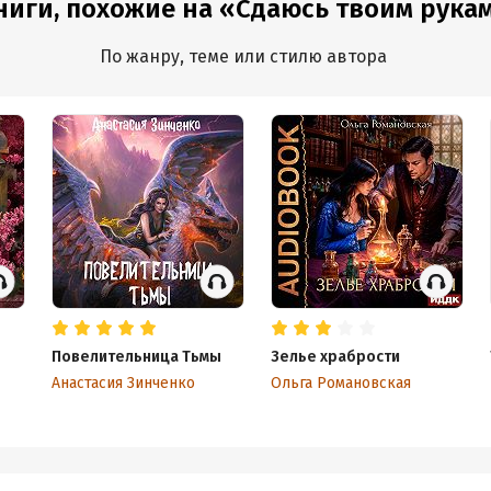
ниги, похожие на «Сдаюсь твоим рука
По жанру, теме или стилю автора
Повелительница Тьмы
Зелье храбрости
Анастасия Зинченко
Ольга Романовская