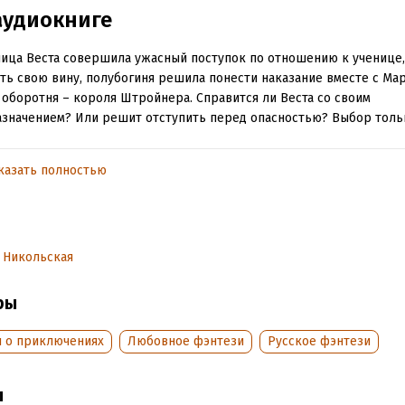
аудиокниге
ица Веста совершила ужасный поступок по отношению к ученице,
ть свою вину, полубогиня решила понести наказание вместе с Мар
 оборотня – короля Штройнера. Справится ли Веста со своим
значением? Или решит отступить перед опасностью? Выбор тольк
казать полностью
обная информация
аписания:
29 ноября 2024
дания:
2024
оступления:
1 декабря 2024
 Никольская
ры
и о приключениях
Любовное фэнтези
Русское фэнтези
ы