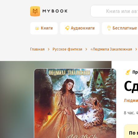
📖
Книги
🎧
Аудиокниги
👌
Бесплатные
Главная
Русское фэнтези
⭐️Людмила Закалюжная
Пр
С
Людми
8 час. 
По 