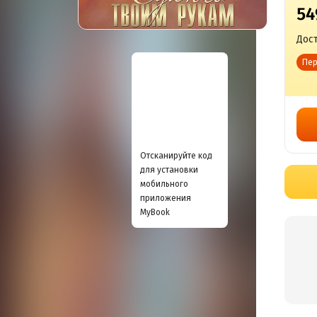
54
Дост
Пер
Отсканируйте код
для установки
мобильного
приложения
MyBook