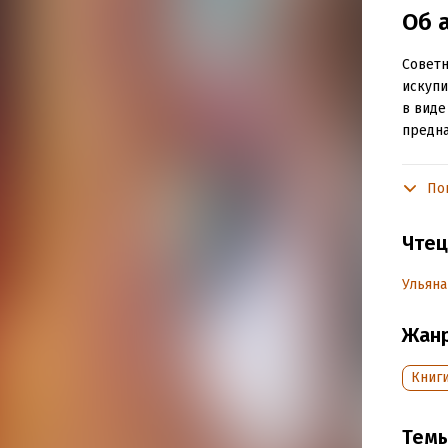
Об 
Советн
искупи
в виде
предна
По
Подр
Дата н
Чтец
Год из
Дата п
Ульяна
Жан
Книг
Тем