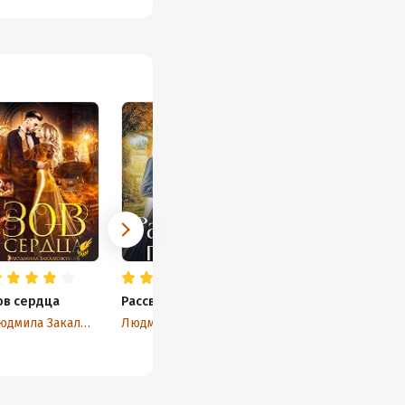
ов сердца
Рассвет после
Людмила Закалюжная
Людмила Закалюжная