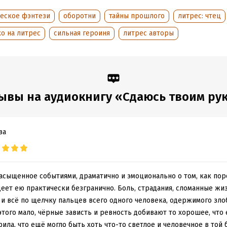
ческое фэнтези
оборотни
тайны прошлого
литрес: чтец
о на литрес
сильная героиня
литрес авторы
ывы на аудиокнигу «Сдаюсь твоим ру
ва
асыщенное событиями, драматично и эмоционально о том, как пор
адеет ею практически безгранично. Боль, страдания, сломанные жи
 и всё по щелчку пальцев всего одного человека, одержимого зл
этого мало, чёрные зависть и ревность добивают то хорошее, что 
рила, что ещё могло быть хоть что-то светлое и человечное в той 