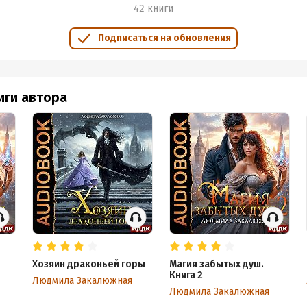
, спасибо 🌺🌺🌺
42 книги
Подписаться на обновления
иги автора
Хозяин драконьей горы
Магия забытых душ.
Книга 2
Людмила Закалюжная
Людмила Закалюжная