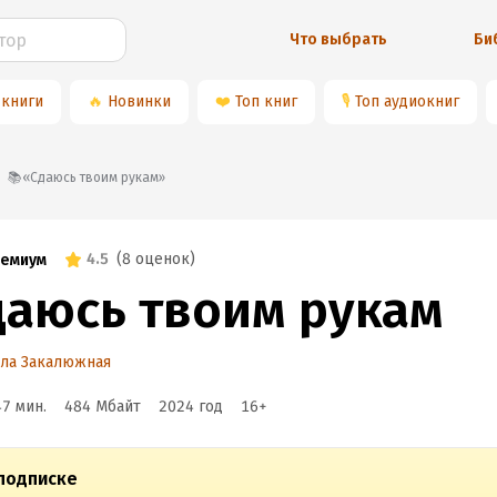
Что выбрать
Би
 книги
🔥
Новинки
❤️
Топ книг
🎙
Топ аудиокниг
📚«Сдаюсь твоим рукам»
4.5
(
8 оценок
)
емиум
даюсь твоим рукам
ла Закалюжная
47 мин.
484 Мбайт
2024
год
16
+
подписке