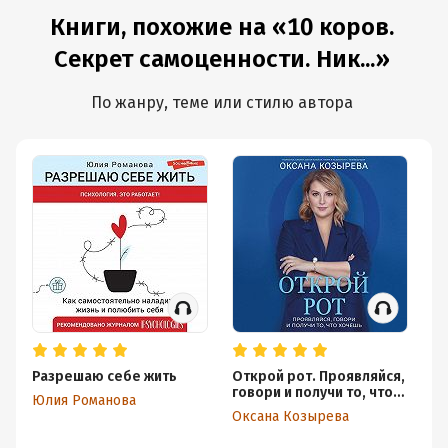
девушки
Книги, похожие на «10 коров.
Секрет самоценности. Ник...»
По жанру, теме или стилю автора
Разрешаю себе жить
Открой рот. Проявляйся,
См
говори и получи то, что
сч
Юлия Романова
хочешь
се
Оксана Козырева
Ал
жи
им