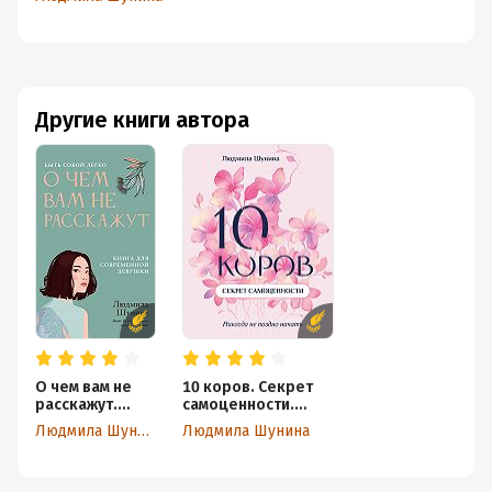
девушки
Другие книги автора
О чем вам не
10 коров. Секрет
расскажут.
самоценности.
Быть собой
Никогда не поздно
Людмила Шунина
Людмила Шунина
легко. Книга
начать
для
современной