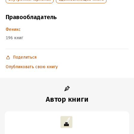
Год издания:
2025
Дата поступления:
23 мая 2025
Правообладатель
ISBN (EAN):
9785222458167
Феникс
196 книг
Поделиться
Опубликовать свою книгу
Автор книги