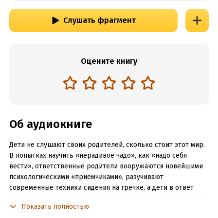
Слушать фрагмент
Оцените книгу
Об аудиокниге
Дети не слушают своих родителей, сколько стоит этот мир.
В попытках научить «нерадивое чадо», как «надо себя
вести», ответственные родители вооружаются новейшими
психологическими «приемчиками», разучивают
современные техники сидения на гречке, а дети в ответ
лишь становятся все более раздражительными и
Показать полностью
непослушными. Что же нам мешает в отношениях с