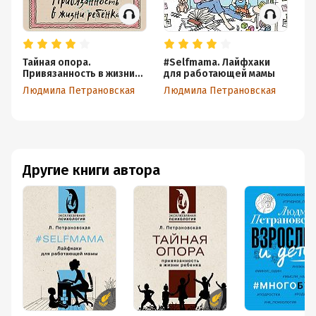
Тайная опора.
#Selfmama. Лайфхаки
Чт
Привязанность в жизни
для работающей мамы
Лю
ребенка
Людмила Петрановская
Людмила Петрановская
Другие книги автора