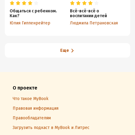
Общаться с ребенком.
Всё-всё-всё о
#S
Как?
воспитании детей
д
Юлия Гиппенрейтер
Людмила Петрановская
Лю
Еще
О проекте
Что такое MyBook
Правовая информация
Правообладателям
Загрузить подкаст в MyBook и Литрес