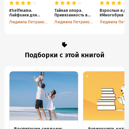
#Selfmama.
Тайная опора.
Взрослые и де
Лайфхаки для
Привязанность в
#Многобукв
работающей мамы
жизни ребенка
Людмила Петрановская
Людмила Петрановская
Подборки с этой книгой
Воспитание сердцем:
Аудиокниги, кото