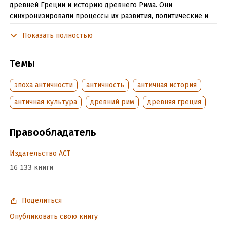
древней Греции и историю древнего Рима. Они
синхронизировали процессы их развития, политические и
культурные феномены, показали их глубокое
Показать полностью
взаимодействие и взаимопроникновение и тем самым
раскрыли сущностное единство античного мира.
Темы
Лучше понять античный мир в его конкретике и
повседневности читателю помогут фрагменты исторических
эпоха античности
античность
античная история
источников в конце каждой главы и заключительный раздел
книги, содержащий пояснения греческой и латинской
античная культура
древний рим
древняя греция
терминологии и разного рода таблицы.
Правообладатель
В формате PDF A4 сохранен издательский макет.
Издательство АСТ
16 133 книги
Подробная информация
Дата написания:
1 января 2021
Поделиться
Объем:
1652802
Опубликовать свою книгу
Год издания:
2025