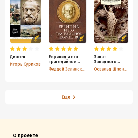
Диоген
Еврипид и его
Закат
трагедийное
Западного
Игорь Суриков
творчество:
мира. Очерки
Фаддей Зелинский
Освальд Шпенглер
научно-
морфологии
популярные
мировой
статьи, переводы
истории. Том 2
Еще
О проекте