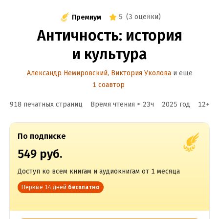
5
(
3 оценки
)
Премиум
Античность: история
и культура
Александр Немировский
,
Виктория Уколова
и еще
1 соавтор
918 печатных страниц
Время чтения ≈
23
ч
2025
год
12
+
По подписке
549 руб.
Доступ ко всем книгам и аудиокнигам от 1 месяца
Первые 14 дней
бесплатно