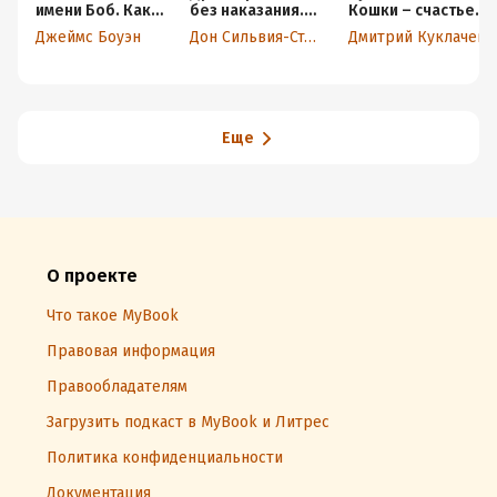
имени Боб. Как
без наказания.
Кошки – счастье
человек и кот
Пять недель,
рядом!
Джеймс Боуэн
Дон Сильвия-Стасиевич
Дмитрий Куклачев
обрели надежду
которые
Подробная информация
на улицах
сделают вашу
Лондона
собаку лучшей в
Дата написания:
7 декабря 2024
мире
Год издания:
2024
Еще
Дата поступления:
25 декабря 2024
О проекте
Что такое MyBook
Правовая информация
Правообладателям
Загрузить подкаст в MyBook и Литрес
Политика конфиденциальности
Документация