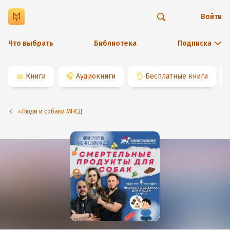
Войти
Что выбрать
Библиотека
Подписка
📖
Книги
🎧
Аудиокниги
👌
Бесплатные книги
⭐️Люди и собаки МНСД