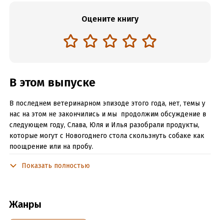
Оцените книгу
В этом выпуске
В последнем ветеринарном эпизоде этого года, нет, темы у
нас на этом не закончились и мы продолжим обсуждение в
следующем году, Слава, Юля и Илья разобрали продукты,
которые могут с Новогоднего стола скользнуть собаке как
поощрение или на пробу.
Очень советуем выписать себе те продукты, которые часто
Показать полностью
бывают у вас на столе. Потому что именно ими члены семьи
могут поделиться с собакой, так как не знают об опасностях.
Некоторые привычные и безопасные для человека
Жанры
продукты могут быть губительны для вашей собаки.