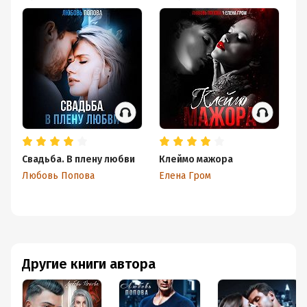
Свадьба. В плену любви
Клеймо мажора
Бе
Любовь Попова
Елена Гром
Л
Другие книги автора