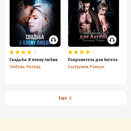
Свадьба. В плену любви
Покровитель для Ангела
Чу
Любовь Попова
Екатерина Ромеро
Ек
Еще