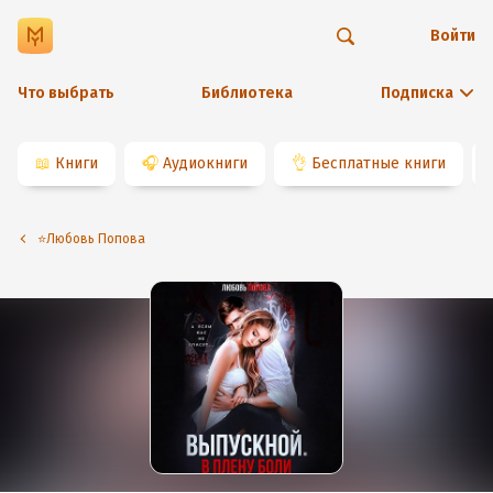
Войти
Что выбрать
Библиотека
Подписка
📖
Книги
🎧
Аудиокниги
👌
Бесплатные книги
⭐️Любовь Попова