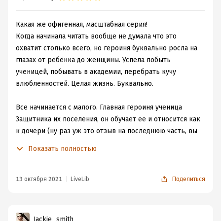
Какая же офигенная, масштабная серия!
Когда начинала читать вообще не думала что это
охватит столько всего, но героиня буквально росла на
глазах от ребёнка до женщины. Успела побыть
ученицей, побывать в академии, перебрать кучу
влюбленностей. Целая жизнь. Буквально.
Все начинается с малого. Главная героиня ученица
Защитника их поселения, он обучает ее и относится как
к дочери (ну раз уж это отзыв на последнюю часть, вы
уже знаете что она и была его дочерью). Но ественно
Показать полностью
всерьёз этого никто не воспринимает, ведь
Защитниками могут быть только мужчины, только они
наделены особым даром, так что чем бы дитя не
13 октября 2021
LiveLib
Поделиться
тешилось. Но потом Защитник умирает, на его место
приезжает новый, которые оказывается тем еще
козлом.. И тут то и выясняется что ученицей она была
Jackie_smith