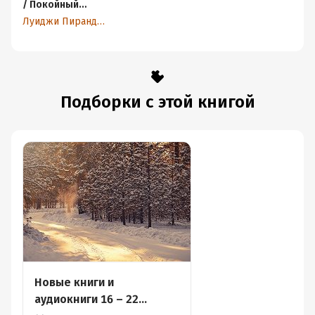
/ Покойный
Маттиа Паскаль.
Луиджи Пиранделло
Книга для чтения
на итальянском
языке
Подборки с этой книгой
Новые книги и
аудиокниги 16 – 22