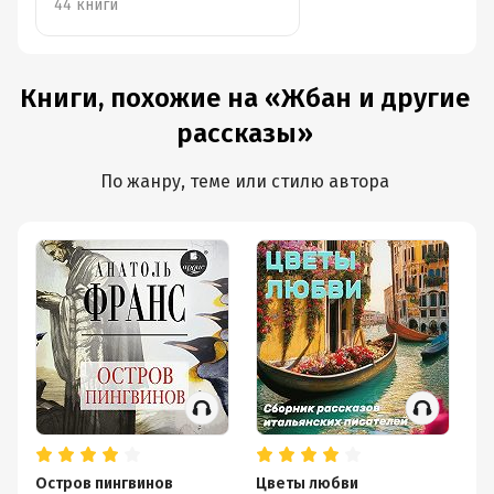
января
44 книги
Книги, похожие на «Жбан и другие
рассказы»
По жанру, теме или стилю автора
Остров пингвинов
Цветы любви
Ра