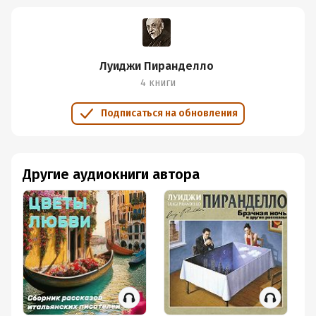
Свинья
мнение взрослых детей
Венок
Луиджи Пиранделло
Бывший
4 книги
Месть
Подписаться на обновления
Не повезло в бизнесе - усугубил
Другие аудиокниги автора