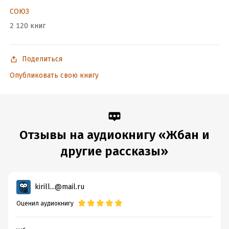
©&℗ ИД СОЮЗ
СОЮЗ
2 120 книг
Подробная информация
Год издания:
2023
Поделиться
Дата поступления:
9 января 2023
Опубликовать свою книгу
Отзывы на аудиокнигу «Жбан и
другие рассказы»
kirill...@mail.ru
Оценил аудиокнигу