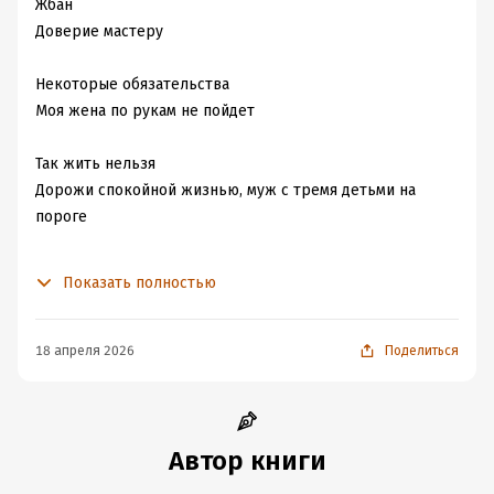
Жбан
Доверие мастеру
Некоторые обязательства
Моя жена по рукам не пойдет
Так жить нельзя
Дорожи спокойной жизнью, муж с тремя детьми на
пороге
Подменный ребёнок
Показать полностью
Утешение матери инвалида
Сомнение
18 апреля 2026
Поделиться
воспитания чужих детей втёмную
Освобожденный король
тётки и петухи Пелевин
Автор книги