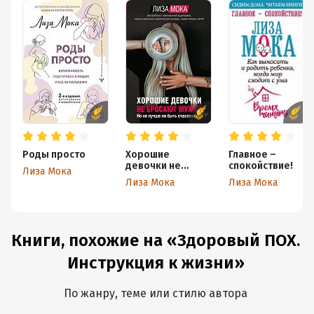
Роды просто
Хорошие
Главное –
девочки не
спокойствие!
Лиза Мока
бросают мужей.
Лиза Мока
Лиза Мока
Но не лучше ли
быть счастливой?
Книги, похожие на «Здоровый ПОХ.
Инструкция к жизни»
По жанру, теме или стилю автора