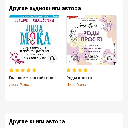
Другие аудиокниги автора
Главное – спокойствие!
Роды просто
Ро
Бе
Лиза Мока
Лиза Мока
п
Ли
ма
ва
Другие книги автора