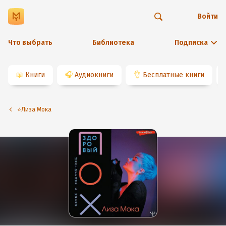
Войти
Что выбрать
Библиотека
Подписка
📖
Книги
🎧
Аудиокниги
👌
Бесплатные книги
⭐️Лиза Мока