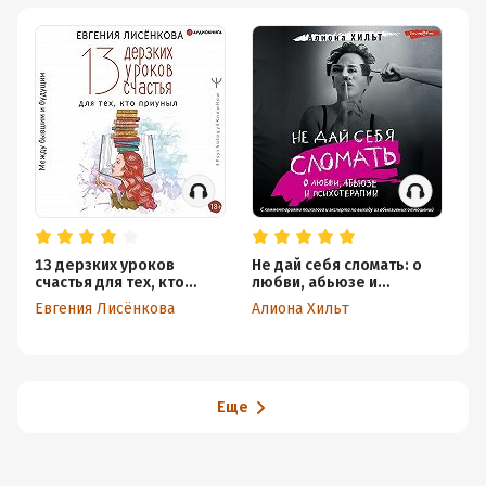
13 дерзких уроков
Не дай себя сломать: о
Вн
счастья для тех, кто
любви, абьюзе и
Ст
приуныл. Между бывшим
психотерапии
с
Евгения Лисёнкова
Алиона Хильт
А
и будущим
се
ре
сч
Еще