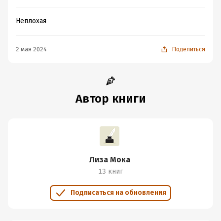
Мокеева Е., 2022
Неплохая
Подробная информация
Дата написания:
1 января 2022
2 мая 2024
Поделиться
Год издания:
2022
Дата поступления:
30 мая 2023
ISBN (EAN):
9785171414320
Автор книги
Лиза Мока
13 книг
Подписаться на обновления