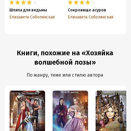
Шляпа для ведьмы
Сокровище асуров
П
Елизавета Соболянская
Елизавета Соболянская
Ел
Книги, похожие на «Хозяйка
волшебной лозы»
По жанру, теме или стилю автора