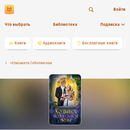
Войти
Что выбрать
Библиотека
Подписка
📖
Книги
🎧
Аудиокниги
👌
Бесплатные книги
⭐️Елизавета Соболянская