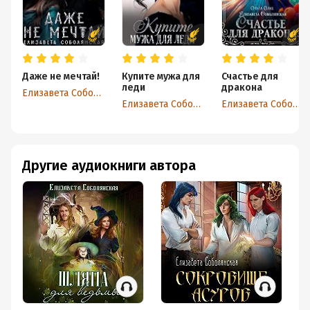
Даже не мечтай!
Купите мужа для
Счастье для
леди
дракона
Елизавета Соболянская
Елизавета Соболянская
Елизавета Соболянская
Другие аудиокниги автора