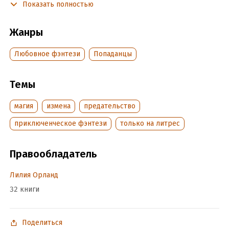
Показать полностью
Подробная информация
Жанры
Дата написания:
1 января 2022
Любовное фэнтези
Попаданцы
Объем:
425622
Год издания:
2023
Темы
Дата поступления:
13 сентября 2022
Время на чтение:
6
ч.
магия
измена
предательство
приключенческое фэнтези
только на литрес
Правообладатель
Лилия Орланд
32 книги
Поделиться