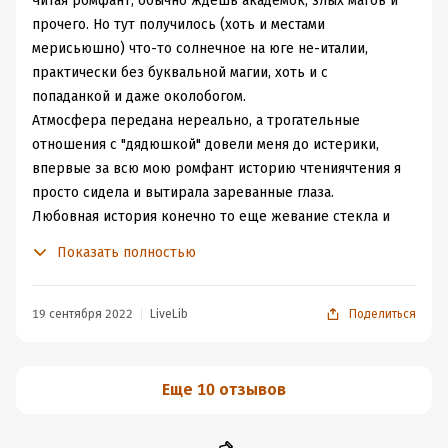
Читая ромфант, обычно ждешь академок, злых магов и
прочего. Но тут получилось (хоть и местами
мерисьюшно) что-то солнечное на юге не-италии,
практически без буквальной магии, хоть и с
попаданкой и даже околобогом.
Атмосфера передана нереально, а трогательные
отношения с "дядюшкой" довели меня до истерики,
впервые за всю мою ромфант историю чтениячтения я
просто сидела и вытирала зареванные глаза.
Любовная история конечно то еще жевание стекла и
обусловлена не логическим развитием, но тоже
Показать полностью
неплоха.
После книги все равно хочется лета, вина, багета, сыра
19 сентября 2022
LiveLib
Поделиться
и теплого дуновения ветра в лицо.
Еще 10 отзывов