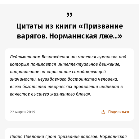
Объем:
702465
Год издания:
2020
ISBN (EAN):
9785443801261
Цитаты из книги «Призвание
Время на чтение:
10
ч.
варягов. Норманнская лже...»
Лейтмотивом Возрождения называется гуманизм, под
которым понимается интеллектуальное движение,
направленное на «признание самодовлеющей
значимости, неувядаемого достоинства человека,
всего богатства творческих проявлений индивида в
качестве высшего жизненного блага».
22 марта 2019
Поделиться
Лидия Павловна Грот Призвание варягов. Норманнская