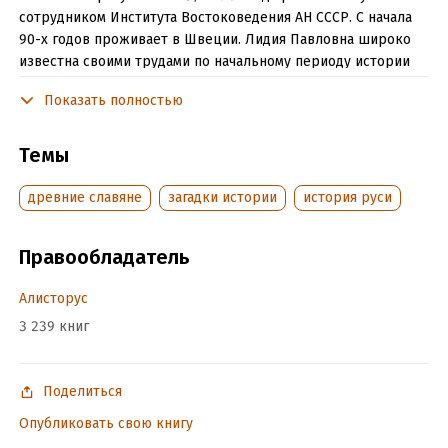
сотрудником Института Востоковедения АН СССР. С начала
90-х годов проживает в Швеции. Лидия Павловна широко
известна своими трудами по начальному периоду истории
Руси. В ее работах есть то, чего столь часто не хватает
Показать полностью
современным историкам: прекрасный стиль, интересные
мысли и остроумные выводы. Активный критик
норманнской теории происхождения русской
Темы
государственности. Последние ее публикации серьёзно
подрывают норманнистские позиции и научный авторитет
древние славяне
загадки истории
история руси
многих статусных лиц в официальной среде, что приводит к
ожесточенной дискуссии вокруг сделанных ею выводов и
Правообладатель
яростным, отнюдь не академическим нападкам на историка-
патриота.
Алисторус
Книга также издавалась под названием «Призвание варягов.
3 239 книг
Норманны, которых не было».
Поделиться
Подробная информация
Опубликовать свою книгу
Дата написания:
1 января 2012