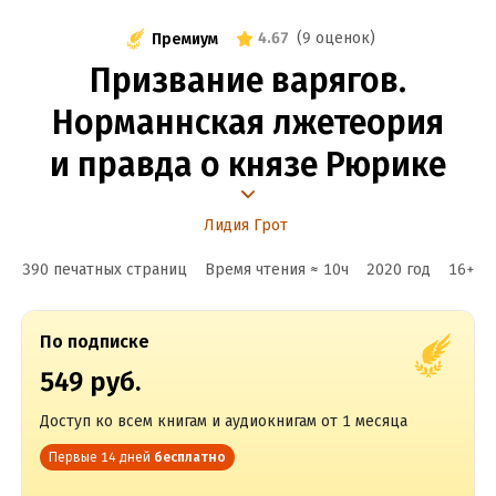
4.67
(
9 оценок
)
Премиум
Призвание варягов.
Норманнская лжетеория
и правда о князе Рюрике
Лидия Грот
390 печатных страниц
Время чтения ≈
10
ч
2020
год
16
+
По подписке
549 руб.
Доступ ко всем книгам и аудиокнигам от 1 месяца
Первые 14 дней
бесплатно