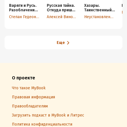
Варяги и Русь.
Русская тайна.
Хазары.
Пр
Разоблачение
Откуда пришел
Таинственный
«норманнского
князь Рюрик?
след в русской
Степан Гедеонов
Алексей Виноградов
Неустановленный автор
мифа»
истории
Еще
О проекте
Что такое MyBook
Правовая информация
Правообладателям
Загрузить подкаст в MyBook и Литрес
Политика конфиденциальности