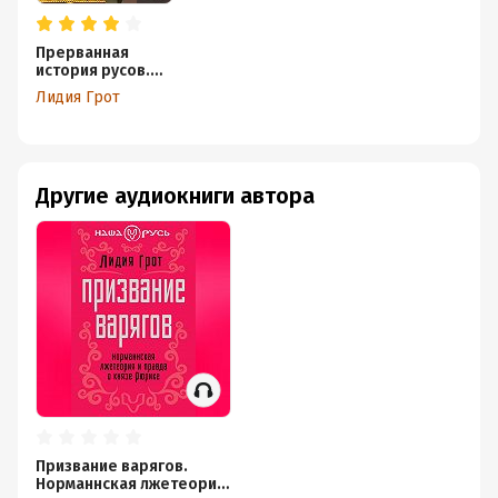
Прерванная
история русов.
Соединяем
Лидия Грот
разделенные
эпохи
Другие аудиокниги автора
Призвание варягов.
Норманнская лжетеория