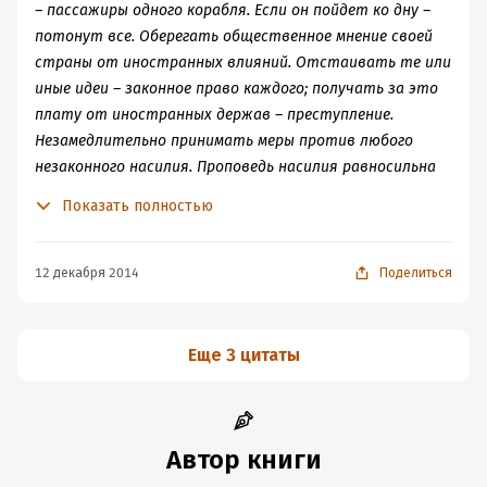
исследовательских проектов и пр. Одновременно
– пассажиры одного корабля. Если он пойдет ко дну –
проявился и скепсис: дескать, обществу, занятому
потонут все. Оберегать общественное мнение своей
борьбой за выживание, поиски национальной идеи
страны от иностранных влияний. Отстаивать те или
безразличны.
иные идеи – законное право каждого; получать за это
плату от иностранных держав – преступление.
Незамедлительно принимать меры против любого
незаконного насилия. Проповедь насилия равносильна
преступлению. Оберегать молодежь от влияния тех,
Показать полностью
кто расшатывает единство народа. Государство,
которое не заботится о своем будущем, само обрекает
себя на гибель»[40].
12 декабря 2014
Поделиться
Еще 3 цитаты
Автор книги