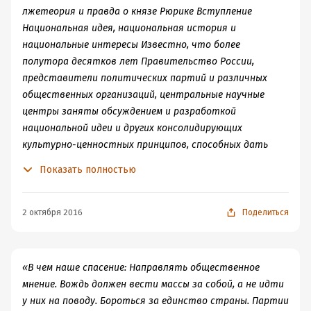
лжетеория и правда о князе Рюрике Вступление
Национальная идея, национальная история и
национальные интересы Известно, что более
полутора десятков лет Правительство России,
представители политических партий и различных
общественных организаций, центральные научные
центры заняты обсуждением и разработкой
национальной идеи и других консолидирующих
культурно-ценностных принципов, способных дать
российскому обществу понятие общероссийской
Показать полностью
идентичности. Но пока цельной и убедительной
концептуальной системы по данной проблеме так и не
сложилось. К решению задачи по формулированию
2 октября 2016
Поделиться
национальной идеи призвал в свое время Б.Н. Ельцин, в
результате чего с середины 90-х годов началось
широкое обсуждение сущности национальной идеи в
«В чем наше спасение: Направлять общественное
самых различных формах: на конференциях, на базе
мнение. Вождь должен вести массы за собой, а не идти
различных общественных форумов, в рамках
у них на поводу. Бороться за единство страны. Партии