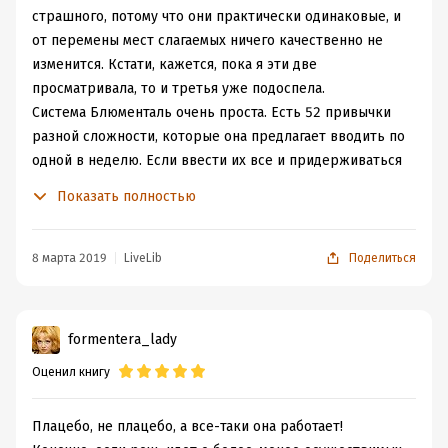
страшного, потому что они практически одинаковые, и
от перемены мест слагаемых ничего качественно не
изменится. Кстати, кажется, пока я эти две
просматривала, то и третья уже подоспела.
Система Блюменталь очень проста. Есть 52 привычки
разной сложности, которые она предлагает вводить по
одной в неделю. Если ввести их все и придерживаться
их выполнения, тебе в качестве награды будет счастье,
Показать полностью
здоровая и прекрасная жизнь, о которой мы так
мечтаем с Нового года. Звучит не так плохо, если бы не
каша во вводной информации. Во-первых, автор
8 марта 2019
LiveLib
Поделиться
настаивает, что привычки обязательно должны быть
внедрены в полном количестве и строго по этому
списку, хотя и неважно, в какой последовательности.
formentera_lady
Если вы просмотрите список, то увидите, что половина
Оценил книгу
из них – какая-то чушь. Во-вторых, автор сама
утверждает, что на выработку привычки у человека
уходит от пары недель до 245 (!) дней. И когда тут
Плацебо, не плацебо, а все-таки она работает!