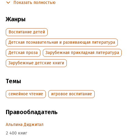
Показать полностью
одно развеять его страхи и сомнения.
Жанры
Подробная информация
Воспитание детей
Дата написания:
1 января 1998
Объем:
6728
Детская познавательная и развивающая литература
Год издания:
2022
Детская проза
Зарубежная прикладная литература
Дата поступления:
5 апреля 2022
Зарубежные детские книги
ISBN (EAN):
9785961460506
Переводчик:
Наталья Кушнир
Время на чтение:
Темы
1
ч.
семейное чтение
игровое воспитание
Правообладатель
Альпина Диджитал
2 400 книг