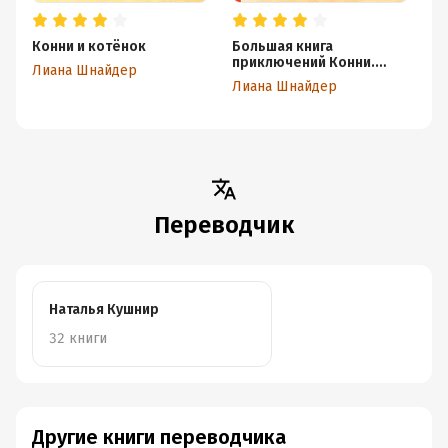
Конни и котёнок
Большая книга
Ко
приключений Конни.
ве
Лиана Шнайдер
Безопасность
Лиана Шнайдер
Л
Переводчик
Наталья Кушнир
32 книги
Другие книги переводчика