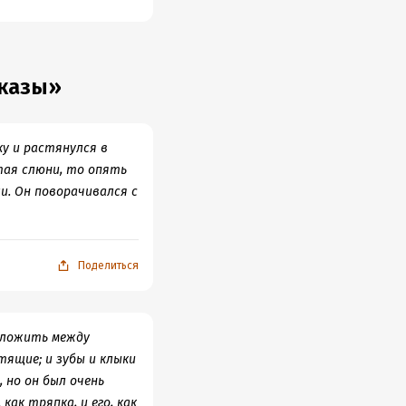
сказы»
ку и растянулся в
отая слюни, то опять
и. Он поворачивался с
Поделиться
заложить между
тящие; и зубы и клыки
, но он был очень
как тряпка, и его, как