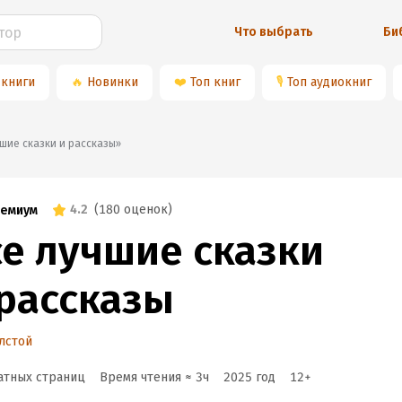
Что выбрать
Би
 книги
🔥
Новинки
❤️
Топ книг
🎙
Топ аудиокниг
лучшие сказки и рассказы»
4.2
(
180 оценок
)
емиум
се лучшие сказки
 рассказы
лстой
атных страниц
Время чтения ≈
3
ч
2025
год
12
+