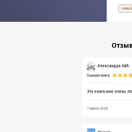
Объем
семе
Год из
Отзыв
Александра Айб
Оценил книгу
Эта книга мне очень п
7 июня 2018