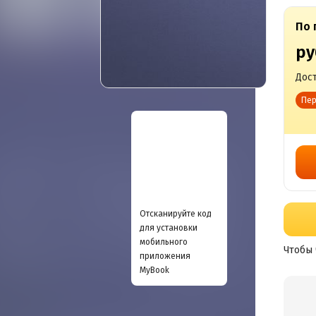
По 
ру
Дост
Пер
Отсканируйте код
для установки
мобильного
Чтобы 
приложения
MyBook