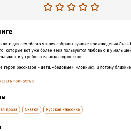
ниге
 книге для семейного чтения собраны лучшие произведения Льва
го, которые вот уже более века пользуются любовью и у малыше
ьников, и у требовательных подростков.
е герои рассказов – дети, «бедовые», «ловкие», и потому близкие
енным мальчишкам и девчонкам. Книгу завершает повесть «Кавк
к», в которой суровая правда о войне сочетается с добротой и ч
казать полностью
учит Любви – к человеку и ко всему, что его окружает: природе, 
ры
 земле. Она добра и светла, как всё творчество гениального писат
ая проза
Сказки
Русская классика
обная информация
аписания:
1 января 2013
ISBN (EAN):
9785170489671
ы