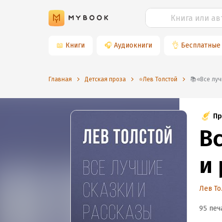
📖
Книги
🎧
Аудиокниги
👌
Бесплатные
Главная
Детская проза
⭐️Лев Толстой
📚«Все 
Пр
В
и
Лев То
95 печ