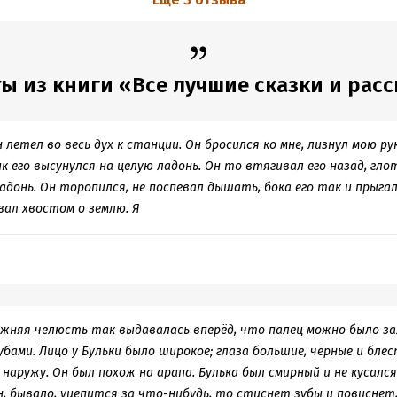
ы из книги «Все лучшие сказки и рас
 летел во весь дух к станции. Он бросился ко мне, лизнул мою ру
к его высунулся на целую ладонь. Он то втягивал его назад, гл
адонь. Он торопился, не поспевал дышать, бока его так и прыгал
вал хвостом о землю. Я
нижняя челюсть так выдавалась вперёд, что палец можно было 
бами. Лицо у Бульки было широкое; глаза большие, чёрные и блес
наружу. Он был похож на арапа. Булька был смирный и не кусался
он, бывало, уцепится за что-нибудь, то стиснет зубы и повиснет, 