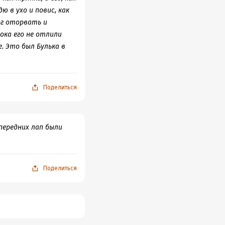
ю в ухо и повис, как
мог оторвать и
пока его не отлили
. Это был Булька в
Поделиться
 передних лап были
Поделиться