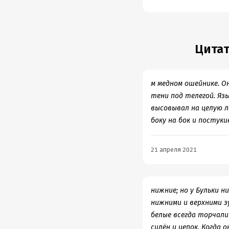
Цитат
м медном ошейнике. Он
тени под телегой. Язы
высовывал на целую л
боку на бок и постуки
21 апреля 2021
нижние; но у Бульки 
нижними и верхними зу
белые всегда торчали 
силён и цепок. Когда 