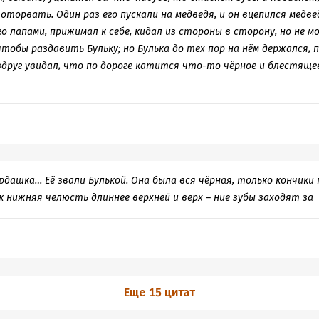
 оторвать. Один раз его пускали на медведя, и он вцепился медвед
го лапами, прижимал к себе, кидал из стороны в сторону, но не 
чтобы раздавить Бульку; но Булька до тех пор на нём держался, 
 вдруг увидал, что по дороге катится что-то чёрное и блестящее
рдашка… Её звали Булькой. Она была вся чёрная, только кончики
к нижняя челюсть длиннее верхней и верх – ние зубы заходят за
Еще 15 цитат