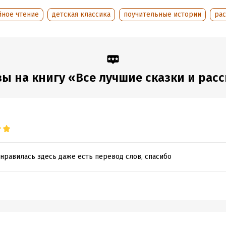
:
172113
Время на чтение:
3
ч.
йное чтение
детская классика
поучительные истории
ра
дания:
2025
ы на книгу «Все лучшие сказки и рас
онравилась здесь даже есть перевод слов, спасибо