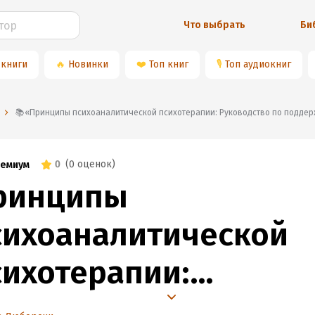
Что выбрать
Би
 книги
🔥
Новинки
❤️
Топ книг
🎙
Топ аудиокниг
📚«Принципы психоаналитической психотерапии: Руководство по под
0
(
0 оценок
)
емиум
ринципы
сихоаналитической
сихотерапии:
уководство