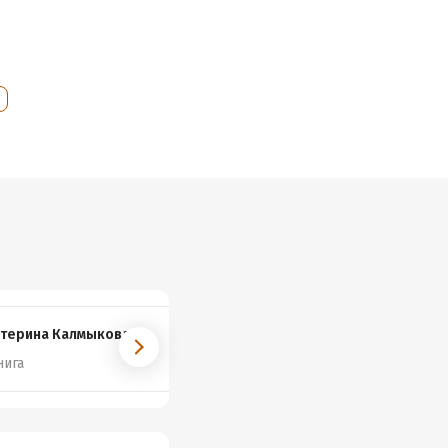
ыкова
терина Калмыкова
Мария Падун
нига
1 книга