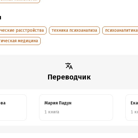
ате PDF A4 сохранен издательский макет.
ы
обная информация
ические расстройства
техника психоанализа
психоаналитика
аписания:
1 января 1984
ISBN (EAN):
9785893536423
тическая медицина
:
400049
Переводчик:
Екатерина Калм
дания:
2022
Время на чтение:
6
ч.
оступления:
8 сентября 2021
Переводчик
ова
Мария Падун
Ека
1 книга
1 к