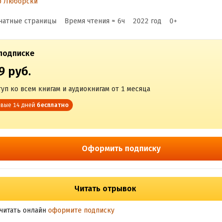
р Люборски
о поддерживающему
чатные страницы
Время чтения ≈
6
ч
2022
год
0
+
кспрессивному лече
подписке
9 руб.
уп ко всем книгам и аудиокнигам от 1 месяца
вые 14 дней
бесплатно
Оформить подписку
Читать отрывок
читать онлайн
оформите подписку