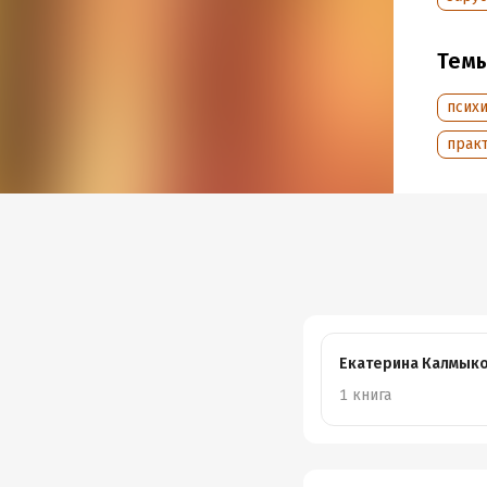
В форм
Тем
Подр
псих
Дата н
прак
Объем
Год из
Дата п
Екатерина Калмык
1 книга