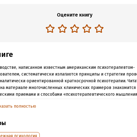
Оцените книгу
ниге
водстве, написанном известным американским психотерапевтом-
ователем, систематически излагаются принципы и стратегии про
налитически ориентированной краткосрочной психотерапии. Чита
на материале многочисленных клинических примеров знакомится 
ескими приемами и способами «психотерапевтического мышления
предлагаются простые в применении методики исследования эфф
казать полностью
и, в том числе методы оценки «терапевтического альянса» и каче
втической деятельности. Книга будет полезна психотерапевтам и
ователям психотерапии.
ры
бежная психология