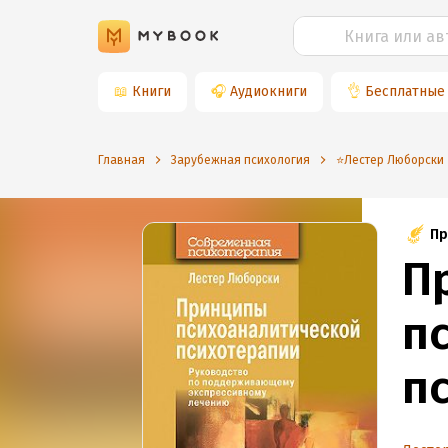
📖
Книги
🎧
Аудиокниги
👌
Бесплатные
Главная
Зарубежная психология
⭐️Лестер Люборски
Пр
П
п
п
Р