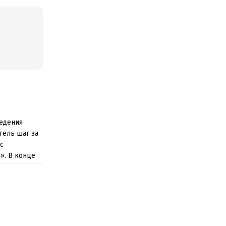
ведения
тель шаг за
с
». В конце
ективности
ства