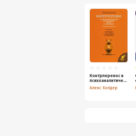
Контрперенос в
психоаналитическ
ой психотерапии
Алекс Холдер
детей