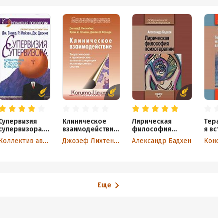
Супервизия
Клиническое
Лирическая
Тер
супервизора.
взаимодействие:
философия
я вс
Практика в
Теоретические и
психотерапии
клю
Коллектив авторов
Джозеф Лихтенберг
Александр Бадхен
поиске теории
практические
нав
аспекты
пси
концепции
мотивационных
систем
Еще