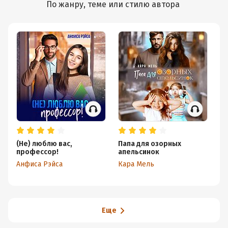
По жанру, теме или стилю автора
(Не) люблю вас,
Папа для озорных
Се
профессор!
апельсинок
бо
Анфиса Рэйса
Кара Мель
Зл
Еще