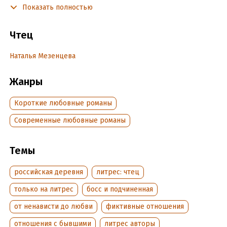
Показать полностью
землю, или я – его сердце?
Чтец
Подробная информация
Наталья Мезенцева
Дата написания:
1 января 2025
Год издания:
2025
Жанры
Дата поступления:
1 августа 2025
Короткие любовные романы
Современные любовные романы
Темы
российская деревня
литрес: чтец
только на литрес
босс и подчиненная
от ненависти до любви
фиктивные отношения
отношения с бывшими
литрес авторы