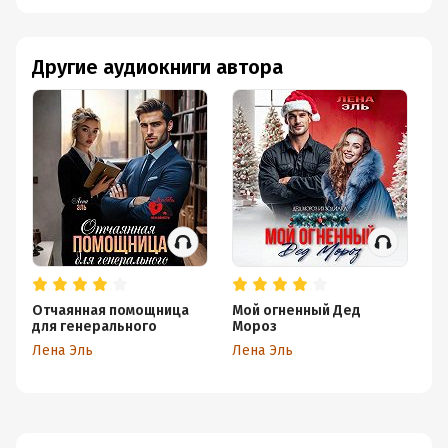
Другие аудиокниги автора
Отчаянная помощница
Мой огненный Дед
Бы
для генерального
Мороз
в
Лена Эль
Лена Эль
Ле