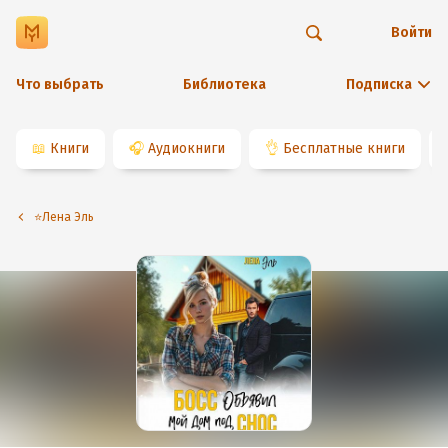
Войти
Что выбрать
Библиотека
Подписка
📖
Книги
🎧
Аудиокниги
👌
Бесплатные книги
⭐️Лена Эль