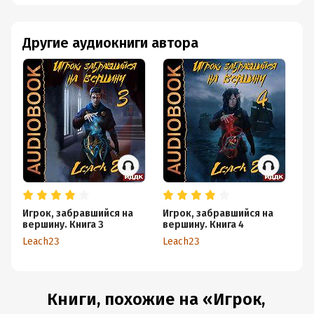
Другие аудиокниги автора
Игрок, забравшийся на
Игрок, забравшийся на
Иг
вершину. Книга 3
вершину. Книга 4
ве
Leach23
Leach23
Le
Книги, похожие на «Игрок,