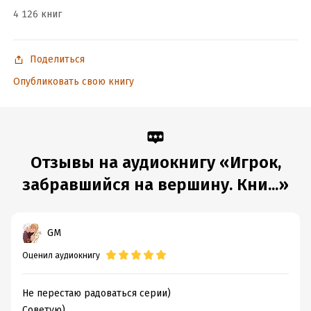
4 126 книг
Biz Baz Studio / Apprehensive at Best
HOVATOFF / Tibet
Поделиться
Francis Preve / Stranger Danger
Опубликовать свою книгу
Asher Fulero / Timelapsed Tides
Aaron Kenny / English Country Garden
Emmit Fenn / Allégro
Отзывы на аудиокнигу «Игрок,
Kevin MacLeod / Impact Intermezzo
забравшийся на вершину. Кни...»
© Leach23
© ИДДК
GM
Оценил аудиокнигу
Подробная информация
Год издания:
2021
Не перестаю радоваться серии)
Дата поступления:
14 января 2022
Советую)