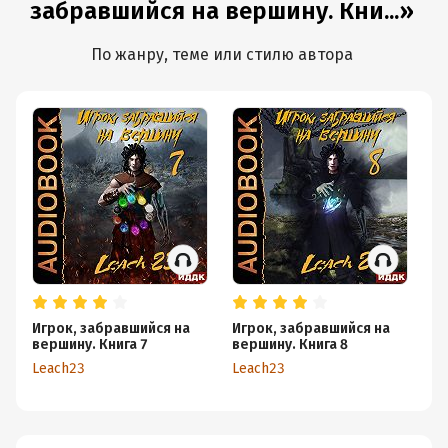
забравшийся на вершину. Кни...»
По жанру, теме или стилю автора
Игрок, забравшийся на
Игрок, забравшийся на
Иг
вершину. Книга 7
вершину. Книга 8
ве
Leach23
Leach23
Le