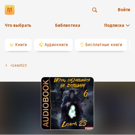
Войти
Что выбрать
Библиотека
Подписка
📖
Книги
🎧
Аудиокниги
👌
Бесплатные книги
⭐️Leach23