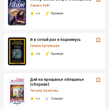
Лариса Райт
4.4
Премиум
И в сотый раз я поднимусь
Галина Артемьева
4.0
Премиум
Дай на прощанье обещанье
(сборник)
Татьяна Булатова
4.4
Стандарт